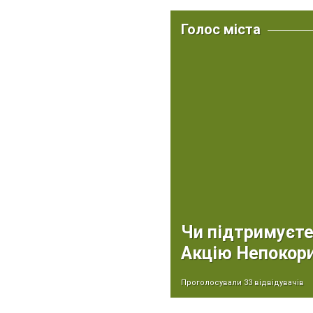
Голос міста
Чи підтримуєте
Акцію Непокори
Проголосували 33 відвідувачів