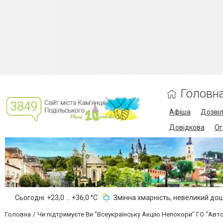
Головн
Афіша
Дозві
Довідкова
Ог
Сьогодні
+23,0 ... +36,0 °С
Змінна хмарність, невеликий до
Головна
Чи підтримуєте Ви "Всеукраїнську Акцію Непокори" ГО "Авт