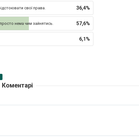
36,4%
відстоювати свої права.
57,6%
 просто нема чим зайнятись.
6,1%
Коментарі