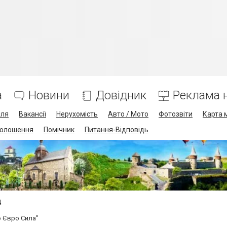
а
Новини
Довідник
Реклама н
лля
Вакансії
Нерухомість
Авто / Мото
Фотозвіти
Карта 
олошення
Помічник
Питання-Відповідь
щ
о Євро Сила"