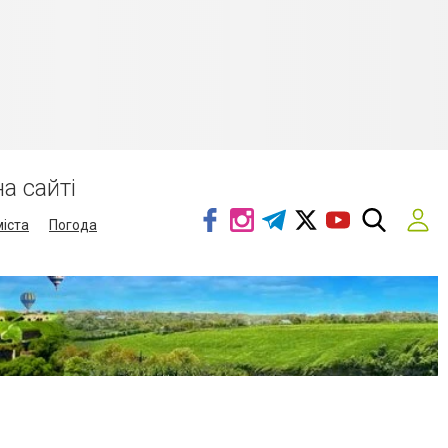
а сайті
міста
Погода