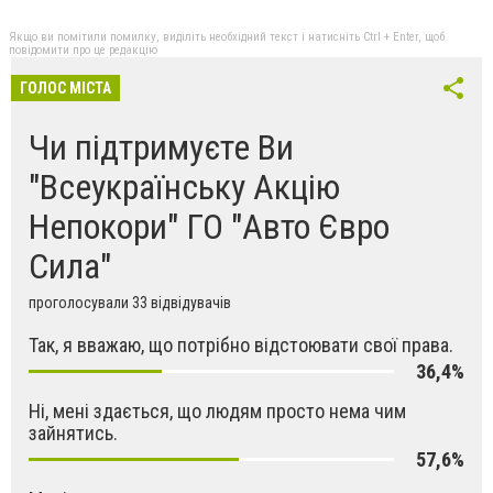
Якщо ви помітили помилку, виділіть необхідний текст і натисніть Ctrl + Enter, щоб
повідомити про це редакцію
ГОЛОС МІСТА
Чи підтримуєте Ви
"Всеукраїнську Акцію
Непокори" ГО "Авто Євро
Сила"
проголосували 33 відвідувачів
Так, я вважаю, що потрібно відстоювати свої права.
36,4%
Ні, мені здається, що людям просто нема чим
зайнятись.
57,6%