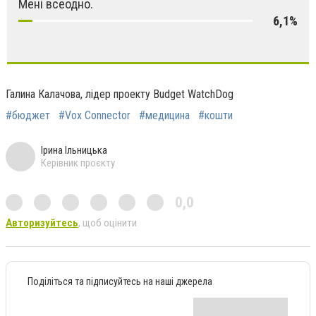
Мені всеодно.
6,1%
Галина Калачова, лідер проекту Budget WatchDog
#бюджет
#Vox Connector
#медицина
#кошти
Ірина Ільницька
Керівник проєкту
0,0
Авторизуйтесь
, щоб оцінити
Поділіться та підписуйтесь на наші джерела