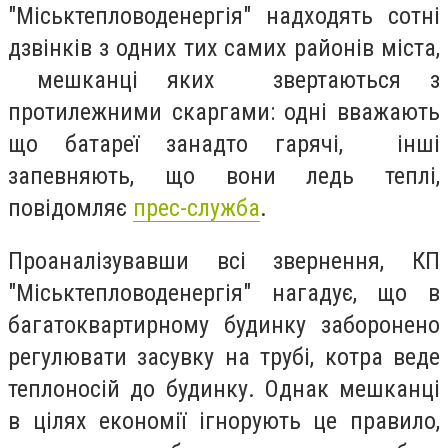
"Міськтепловоденергія" надходять сотні
дзвінків з одних тих самих районів міста,
мешканці яких звертаються з
протилежними скаргами: одні вважають
що батареї занадто гарячі, інші
запевняють, що вони ледь теплі,
повідомляє
прес-служба
.
Проаналізувавши всі звернення, КП
"Міськтепловоденергія" нагадує, що в
багатоквартирному будинку заборонено
регулювати засувку на трубі, котра веде
теплоносій до будинку. Однак мешканці
в цілях економії ігнорують це правило,