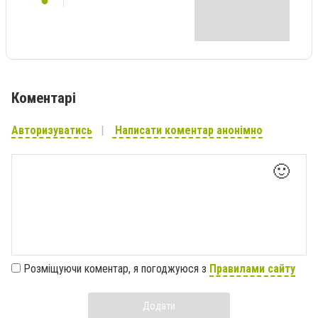
Коментарі
Авторизуватись
Написати коментар анонімно
🙂
Розміщуючи коментар, я погоджуюся з
Правилами сайту
Додати