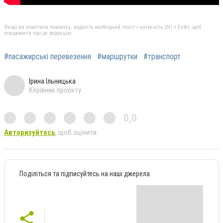
Якщо ви помітили помилку, виділіть необхідний текст і натисніть Ctrl + Enter, щоб
повідомити про це редакцію
#пасажирські перевезення
#маршрутки
#транспорт
Ірина Ільницька
Керівник проєкту
0,0
Авторизуйтесь
, щоб оцінити
Поділіться та підписуйтесь на наші джерела