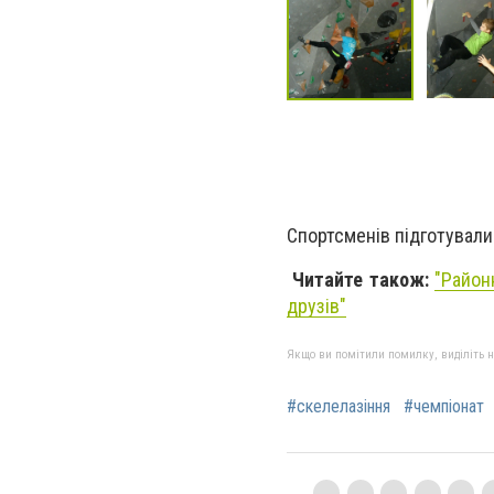
Спортсменів підготували
Читайте також:
"Район
друзів"
Якщо ви помітили помилку, виділіть нео
#скелелазіння
#чемпіонат