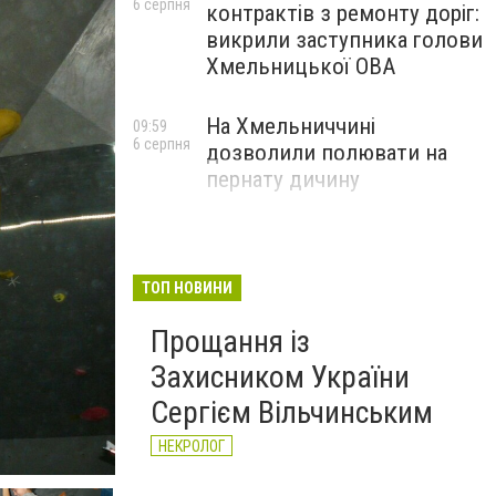
6 серпня
контрактів з ремонту доріг:
викрили заступника голови
Хмельницької ОВА
На Хмельниччині
09:59
6 серпня
дозволили полювати на
пернату дичину
ТОП НОВИНИ
Прощання із
Захисником України
Сергієм Вільчинським
НЕКРОЛОГ