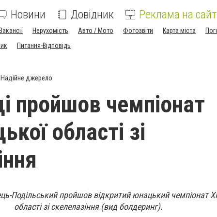
Новини
Довідник
Реклама на сайт
Вакансії
Нерухомість
Авто / Мото
Фотозвіти
Карта міста
Пог
ник
Питання-Відповідь
Надійне джерело
ці пройшов чемпіонат
ької області зі
іння
ець-Подільський пройшов відкритий юнацький чемпіонат 
області зі скелелазіння (вид болдеринг).