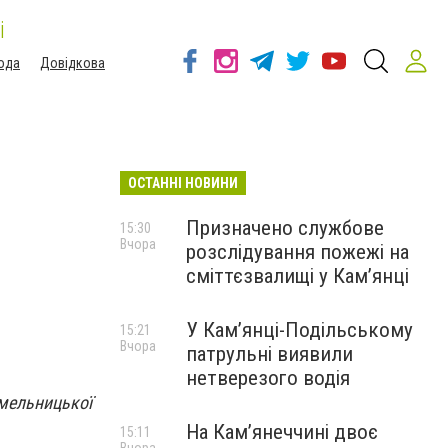
і
ода
Довідкова
ОСТАННІ НОВИНИ
Призначено службове
15:30
Вчора
розслідування пожежі на
сміттєзвалищі у Кам’янці
У Кам’янці-Подільському
15:21
Вчора
патрульні виявили
нетверезого водія
Хмельницької
На Камʼянеччині двоє
15:11