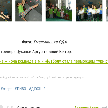
Фото:
Хмельницька ОДА
 тренера Цуканов Артур та Білий Віктор.
на жіноча команда з міні-футболу стала перможцем турнір
бхідний текст і натисніть Ctrl + Enter, щоб повідомити про це редакцію
#спорт
#ПНВО
#ДЮСШ 2
0,0
Оцініть першим
Авторизуйтесь
, щоб