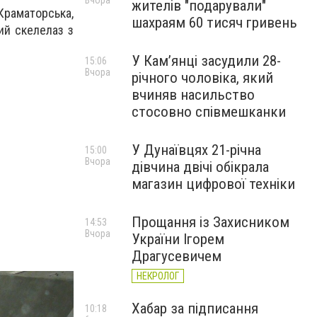
Вчора
жителів "подарували"
Краматорська,
шахраям 60 тисяч гривень
ий скелелаз з
У Камʼянці засудили 28-
15:06
Вчора
річного чоловіка, який
вчиняв насильство
стосовно співмешканки
У Дунаївцях 21-річна
15:00
Вчора
дівчина двічі обікрала
магазин цифрової техніки
Прощання із Захисником
14:53
Вчора
України Ігорем
Драгусевичем
НЕКРОЛОГ
Хабар за підписання
10:18