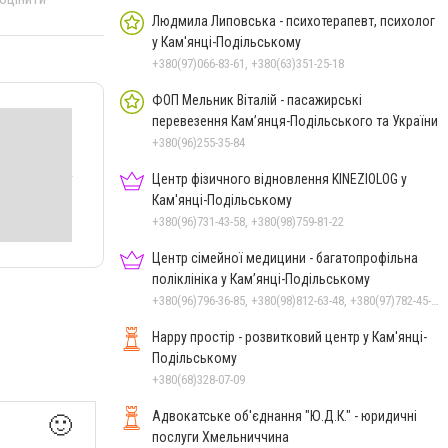
Людмила Липовська - психотерапевт, психолог
у Кам'янці-Подільському
+380(97)066-83-61, +380(63)351-25-18
ФОП Мельник Віталій - пасажирські
перевезення Кам’янця-Подільського та України
+380(96)255-35-84
Центр фізичного відновлення KINEZIOLOG у
Кам'янці-Подільському
+380(96)731-43-58, +380(98)759-81-22
Центр сімейної медицини - багатопрофільна
поліклініка у Кам’янці-Подільському
+380(96)796-36-85, +380(98)812-63-48, +380(97)782-45-70
Happy простір - розвитковий центр у Кам'янці-
Подільському
+380(68)328-07-09
Адвокатське об'єднання "Ю.Д.К." - юридичні
🙂
послуги Хмельниччина