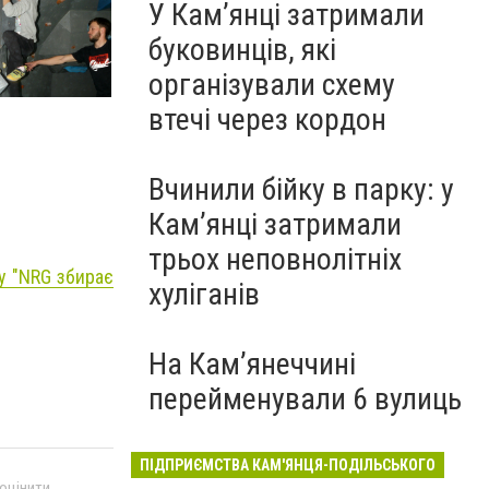
У Кам’янці затримали
буковинців, які
організували схему
втечі через кордон
Вчинили бійку в парку: у
Кам’янці затримали
трьох неповнолітніх
у "NRG збирає
хуліганів
На Камʼянеччині
перейменували 6 вулиць
ПІДПРИЄМСТВА КАМ'ЯНЦЯ-ПОДІЛЬСЬКОГО
 оцінити