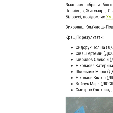
Змагання зібрали більш
Чернівців, Житомира, Л
Білорусі, повідомляє
Хме
Вихованці Кам’янець-По
Кращі їх результати:
Сидорук Поліна (ДЮ
Сіваш Артемій (ДЮС
Гаврилов Олексій (
Ніколаєва Катерина
Школьняк Марія (ДЮ
Ніколаєв Віктор (Д
Войчук Марк (ДЮСШ 
Смотров Олександр 