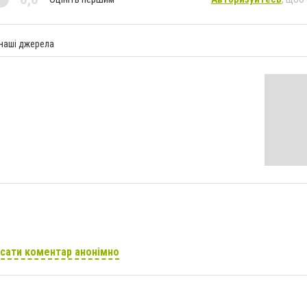
 наші джерела
сати коментар анонімно