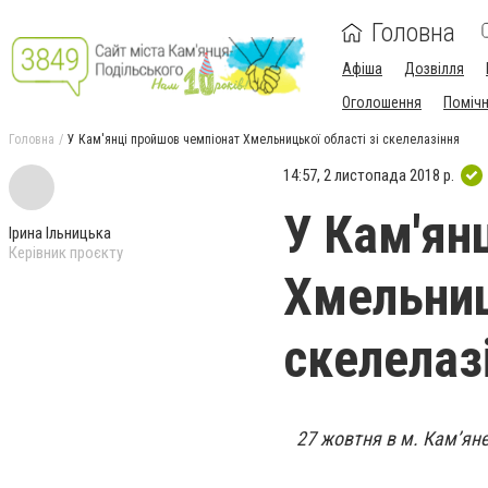
Головна
Афіша
Дозвілля
Оголошення
Поміч
Головна
У Кам'янці пройшов чемпіонат Хмельницької області зі скелелазіння
14:57, 2 листопада 2018 р.
У Кам'ян
Ірина Ільницька
Керівник проєкту
Хмельниц
скелелаз
27 жовтня в м. Кам’ян