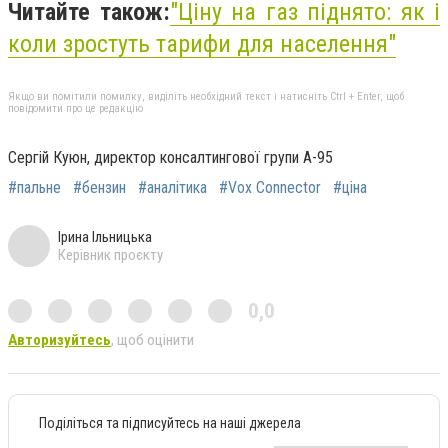
Читайте також:
"
Ціну на газ піднято: як і
коли зростуть тарифи для населення"
Якщо ви помітили помилку, виділіть необхідний текст і натисніть Ctrl + Enter, щоб
повідомити про це редакцію
Сергій Куюн, директор консалтингової групи А-95
#пальне
#бензин
#аналітика
#Vox Connector
#ціна
Ірина Ільницька
Керівник проєкту
0,0
Авторизуйтесь
, щоб оцінити
Поділіться та підписуйтесь на наші джерела