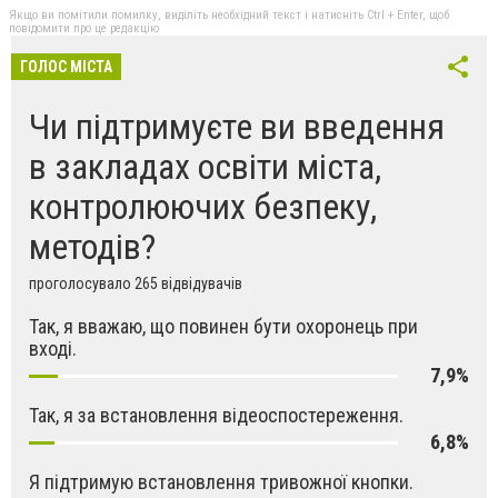
Якщо ви помітили помилку, виділіть необхідний текст і натисніть Ctrl + Enter, щоб
повідомити про це редакцію
ГОЛОС МІСТА
Чи підтримуєте ви введення
в закладах освіти міста,
контролюючих безпеку,
методів?
проголосувало 265 відвідувачів
Так, я вважаю, що повинен бути охоронець при
вході.
7,9%
Так, я за встановлення відеоспостереження.
6,8%
Я підтримую встановлення тривожної кнопки.