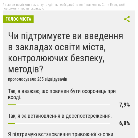
Якщо ви помітили помилку, виділіть необхідний текст і натисніть Ctrl + Enter, щоб
повідомити про це редакцію
ГОЛОС МІСТА
Чи підтримуєте ви введення
в закладах освіти міста,
контролюючих безпеку,
методів?
проголосувало 265 відвідувачів
Так, я вважаю, що повинен бути охоронець при
вході.
7,9%
Так, я за встановлення відеоспостереження.
6,8%
Я підтримую встановлення тривожної кнопки.