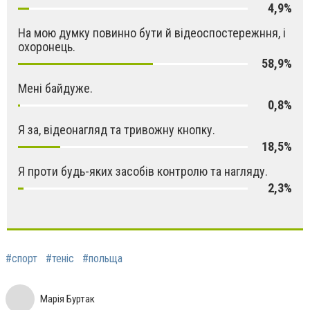
4,9%
На мою думку повинно бути й відеоспостережння, і
охоронець.
58,9%
Мені байдуже.
0,8%
Я за, відеонагляд та тривожну кнопку.
18,5%
Я проти будь-яких засобів контролю та нагляду.
2,3%
#спорт
#теніс
#польща
Марія Буртак