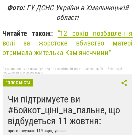
Фото:
ГУ ДСНС України в Хмельницькій
області
Читайте також:
"12 років позбавлення
волі за жорстоке вбивство матері
отримала жителька Кам'янеччини"
Якщо ви помітили помилку, виділіть необхідний текст і натисніть Ctrl + Enter, щоб
повідомити про це редакцію
ГОЛОС МІСТА
Чи підтримуєте ви
#Бойкот_ціні_на_пальне, що
відбудеться 11 жовтня:
проголосувало 119 відвідувачів