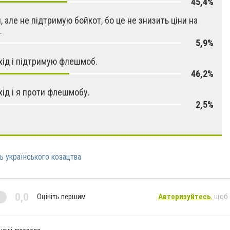
45,4%
й, але не підтримую бойкот, бо це не знизить ціни на
.
5,9%
хід і підтримую флешмоб.
46,2%
хід і я проти флешмобу.
2,5%
ь українського козацтва
0,0
Оцініть першим
Авторизуйтесь
, щоб