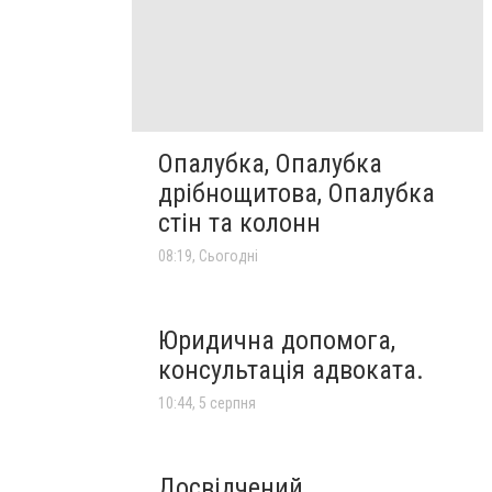
Опалубка, Опалубка
дрібнощитова, Опалубка
стін та колонн
08:19, Сьогодні
Юридична допомога,
консультація адвоката.
10:44, 5 серпня
Досвідчений