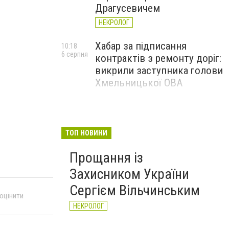
Драгусевичем
НЕКРОЛОГ
Хабар за підписання
10:18
6 серпня
контрактів з ремонту доріг:
викрили заступника голови
Хмельницької ОВА
ТОП НОВИНИ
Прощання із
Захисником України
Сергієм Вільчинським
 оцінити
НЕКРОЛОГ