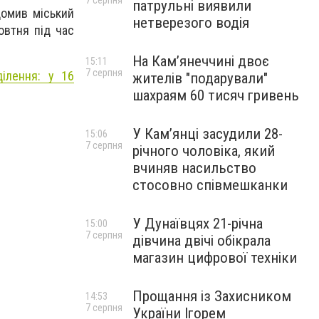
7 серпня
патрульні виявили
домив міський
нетверезого водія
овтня під час
На Камʼянеччині двоє
15:11
7 серпня
ділення: у 16
жителів "подарували"
шахраям 60 тисяч гривень
У Камʼянці засудили 28-
15:06
7 серпня
річного чоловіка, який
вчиняв насильство
стосовно співмешканки
У Дунаївцях 21-річна
15:00
7 серпня
дівчина двічі обікрала
магазин цифрової техніки
Прощання із Захисником
14:53
7 серпня
України Ігорем