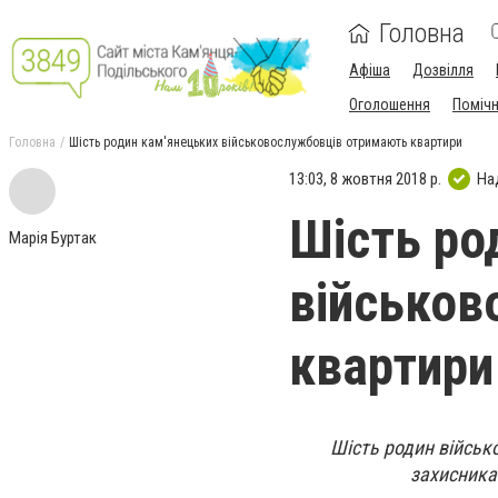
Головна
Афіша
Дозвілля
Оголошення
Поміч
Головна
Шість родин кам'янецьких військовослужбовців отримають квартири
13:03, 8 жовтня 2018 р.
На
Шість ро
Марія Буртак
військов
квартири
Шість родин військ
захисника