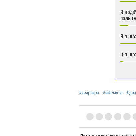
Я воді
пальне
Я пішо
Я пішо
#квартири
#військові
#дан