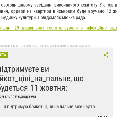
 сьогоднішньому засіданні виконавчого комітету. Як пові
вич, ордери на квартири військовим буде вручено 12 ж
 Будинку культури. Повідомляє міська рада.
тішині 29 дошкільнят госпіталізували в інфекційне від
бхідний текст і натисніть Ctrl + Enter, щоб повідомити про це редакцію
ІСТА
підтримуєте ви
йкот_ціні_на_пальне, що
будеться 11 жовтня:
увало 119 відвідувачів
й і я підтримую бойкот. Ціни на пальне вже надто