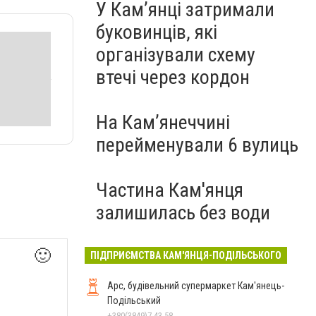
У Кам’янці затримали
буковинців, які
організували схему
втечі через кордон
На Камʼянеччині
перейменували 6 вулиць
Частина Кам'янця
залишилась без води
🙂
ПІДПРИЄМСТВА КАМ'ЯНЦЯ-ПОДІЛЬСЬКОГО
Арс, будівельний супермаркет Кам'янець-
Подільський
+380(3849)7-43-58