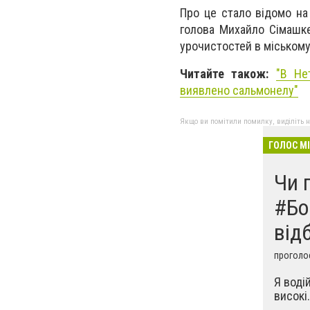
Про це стало відомо на
голова Михайло Сімашке
урочистостей в міському
Читайте також:
"В Не
виявлено сальмонелу"
Якщо ви помітили помилку, виділіть нео
ГОЛОС М
Чи 
#Бо
від
проголос
Я воді
високі.