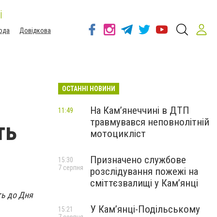
і
ода
Довідкова
ОСТАННІ НОВИНИ
На Кам’янеччині в ДТП
11:49
травмувався неповнолітній
ть
мотоцикліст
Призначено службове
15:30
7 серпня
розслідування пожежі на
сміттєзвалищі у Кам’янці
ть до Дня
У Кам’янці-Подільському
15:21