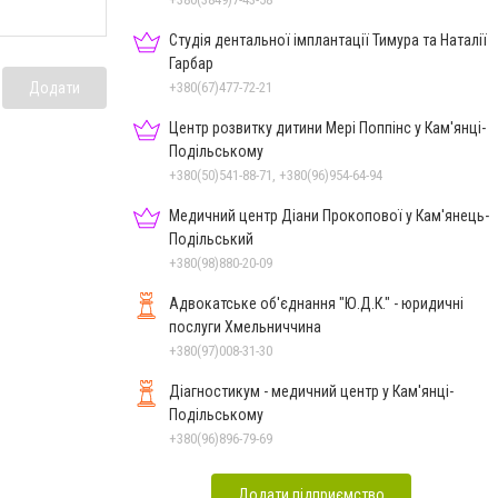
Студія дентальної імплантації Тимура та Наталії
Гарбар
Додати
+380(67)477-72-21
Центр розвитку дитини Мері Поппінс у Кам'янці-
Подільському
+380(50)541-88-71, +380(96)954-64-94
Медичний центр Діани Прокопової у Кам'янець-
Подільський
+380(98)880-20-09
Адвокатське об'єднання "Ю.Д.К." - юридичні
послуги Хмельниччина
+380(97)008-31-30
Діагностикум - медичний центр у Кам'янці-
Подільському
+380(96)896-79-69
Додати підприємство