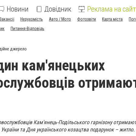
Новини
Довідник
Реклама на сайт
Вакансії
Нерухомість
Авто / Мото
Фотозвіти
Карта міста
Пог
ник
Питання-Відповідь
дійне джерело
дин кам'янецьких
ослужбовців отримаю
овослужбовців Кам'янець-Подільського гарнізону отримаю
 України та Дня українського козацтва подарунок – житло.