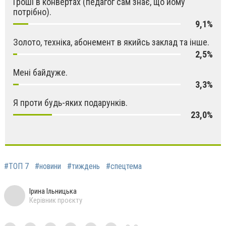
Гроші в конвертах (педагог сам знає, що йому
потрібно).
9,1%
Золото, техніка, абонемент в якийсь заклад та інше.
2,5%
Мені байдуже.
3,3%
Я проти будь-яких подарунків.
23,0%
#ТОП 7
#новини
#тиждень
#спецтема
Ірина Ільницька
Керівник проєкту