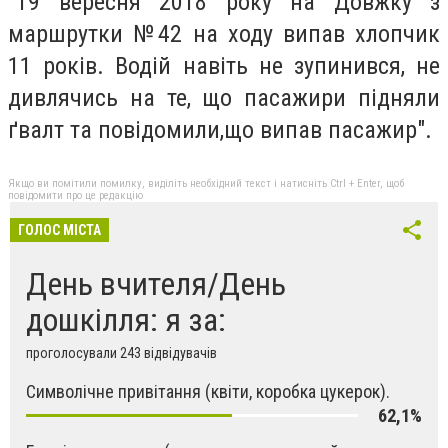
"19 вересня 2018 року на Довжку з
маршрутки №42 на ходу випав хлопчик
11 років. Водій навіть не зупинився, не
дивлячись на те, що пасажири підняли
ґвалт та повідомили,що випав пасажир".
Якщо ви помітили помилку, виділіть необхідний текст і натисніть Ctrl + Enter, щоб
повідомити про це редакцію
ГОЛОС МІСТА
День вчителя/День
дошкілля: я за:
проголосували 243 відвідувачів
Символічне привітання (квіти, коробка цукерок).
62,1%