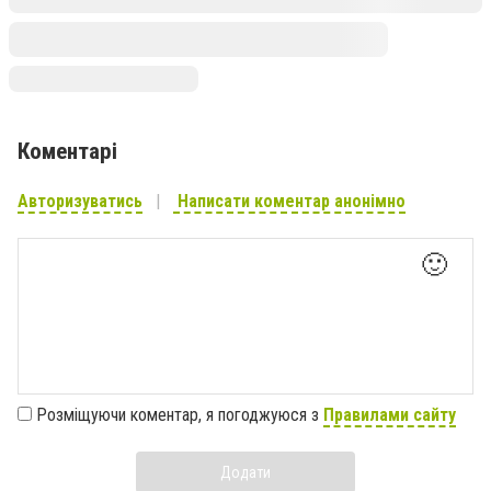
Коментарі
Авторизуватись
Написати коментар анонімно
🙂
Розміщуючи коментар, я погоджуюся з
Правилами сайту
Додати