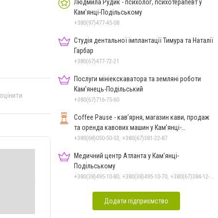
Людмила Рудик - психолог, психотерапевт у
Кам'янці-Подільському
+380(97)477-45-08
Студія дентальної імплантації Тимура та Наталії
Гарбар
+380(67)477-72-21
Послуги мініекскаватора та земляні роботи
Кам'янець-Подільський
 оцінити
+380(67)716-75-60
Coffee Pause - кав’ярня, магазин кави, продаж
та оренда кавових машин у Кам’янці-
Подільському
+380(68)050-50-53, +380(67)381-22-87
Медичний центр Атланта у Кам’янці-
Подільському
+380(38)495-10-80, +380(38)495-10-70, +380(67)384-12-07
Додати підприємство