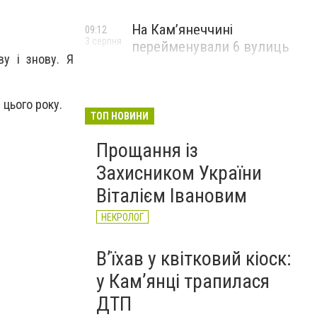
На Камʼянеччині
09:12
3 серпня
перейменували 6 вулиць
ву і знову. Я
і цього року.
ТОП НОВИНИ
Прощання із
Захисником України
Віталієм Івановим
НЕКРОЛОГ
Вʼїхав у квітковий кіоск:
у Камʼянці трапилася
ДТП