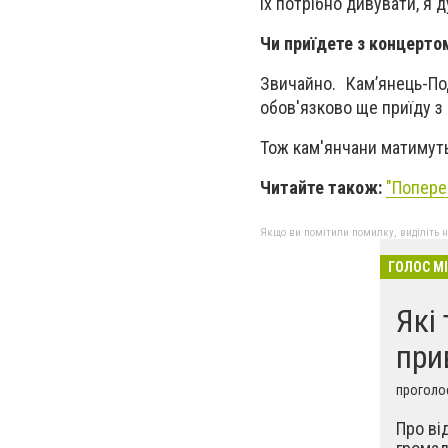
їх потрібно дивувати, я 
Чи приїдете з концерто
Звичайно. Кам’янець-По
обов'язково ще приїду з
Тож кам'янчани матимуть
Читайте також:
"Попере
Якщо ви помітили помилку, виділіть нео
ГОЛОС М
Які
при
проголос
Про ві