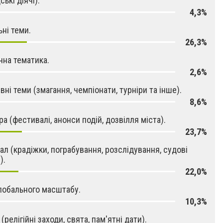
ькі діячі).
4,3%
ьні теми.
26,3%
чна тематика.
2,6%
вні теми (змагання, чемпіонати, турніри та інше).
8,6%
ра (фестивалі, анонси подій, дозвілля міста).
23,7%
ал (крадіжки, пограбування, розслідування, судові
).
22,0%
лобального масштабу.
10,3%
 (релігійні заходи, свята, пам'ятні дати).