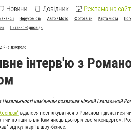
Новини
Довідник
Реклама на сайт
Вакансії
Нерухомість
Авто / Мото
Фотозвіти
Карта міста
Пог
ник
Питання-Відповідь
дійне джерело
вне інтерв'ю з Роман
ом
я Незалежності кам'янчан розважав ніжний і запальний Ро
9.com.ua"
вдалося поспілкуватися з Романом і дізнатися ч
 і чи потішить він Кам'янець цьогоріч своїм концертом. Ро
кав" від кулінарії в шоу-бізнес.