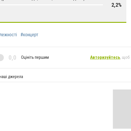
2,2%
лежності
#концерт
0,0
Оцініть першим
Авторизуйтесь
, щоб
 наші джерела