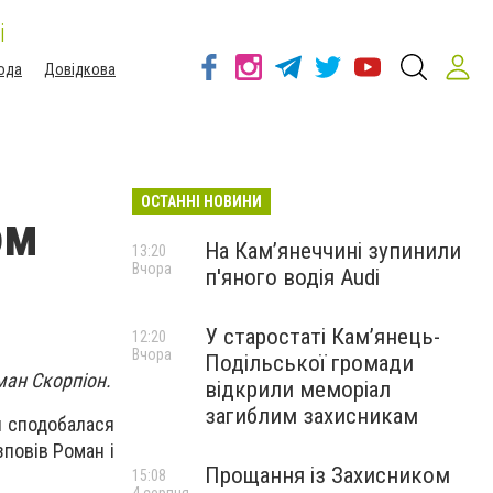
і
ода
Довідкова
ОСТАННІ НОВИНИ
ом
На Камʼянеччині зупинили
13:20
Вчора
п'яного водія Audi
У старостаті Кам’янець-
12:20
Вчора
Подільської громади
ман Скорпіон.
відкрили меморіал
загиблим захисникам
и сподобалася
зповів Роман і
Прощання із Захисником
15:08