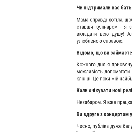
Чи підтримали вас батьк
Мама справді хотіла, щоб
ставши кулінаром - я з
вкладати всю душу! Ал
улюбленою справою.
Відомо, що ви займаєте
Кожного дня я присвячую
можливість допомагати 
клініці. Це поки мій най
Коли очікувати нові рел
Незабаром. Я вже працюю
Ви вдруге з концертом у
Чесно, публіка дуже балу