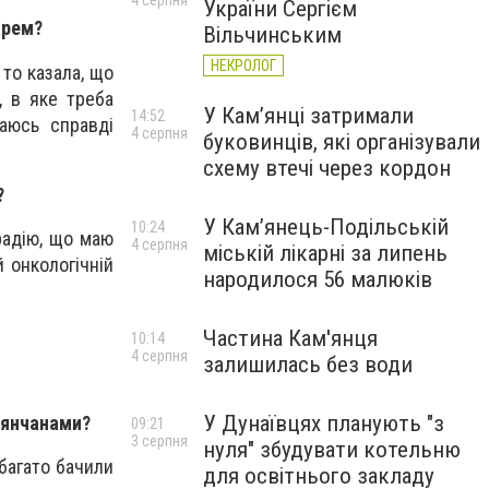
4 серпня
України Сергієм
арем?
Вільчинським
НЕКРОЛОГ
 то казала, що
, в яке треба
У Кам’янці затримали
14:52
аюсь справді
4 серпня
буковинців, які організували
схему втечі через кордон
?
У Кам’янець-Подільській
10:24
радію, що маю
4 серпня
міській лікарні за липень
 онкологічній
народилося 56 малюків
Частина Кам'янця
10:14
4 серпня
залишилась без води
У Дунаївцях планують "з
м’янчанами?
09:21
3 серпня
нуля" збудувати котельню
 багато бачили
для освітнього закладу