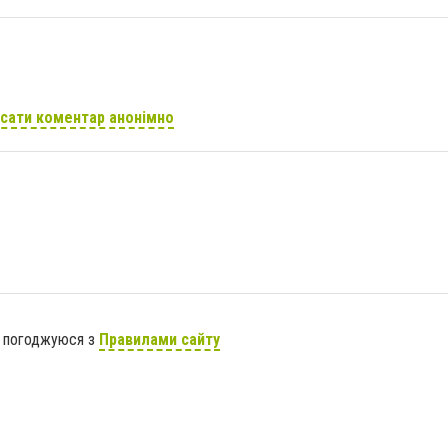
сати коментар анонімно
я погоджуюся з
Правилами сайту