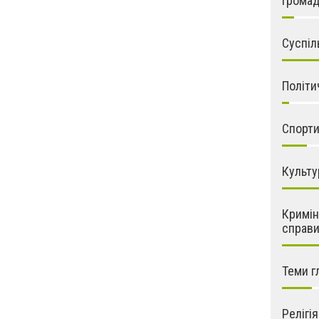
громадс
Суспіл
Політи
Спорти
Культу
Кримін
справи
Теми г
Релігія