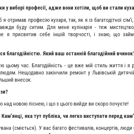
и у виборі професії, адже вони хотіли, щоб ви стали кух
 я отримав професію кухаря, так, як я із багатодітної сім’ї,
авжди буду ситим. Для мене кулінарія - теж мистецтво
е я присвятив себе іншій творчості, і знаю, що займ
ся благодійністю. Який ваш останній благодійний вчинок
 цьому час. Благодійність - це вже мій стиль життя і я 
людям. Нещодавно закінчили ремонт у Львівській дитячій
більший внесок.
ізи?
 над новою піснею, і що з цього вийде ви скоро почуєте!
 Кам’янці, яка тут публіка, чи легко виступати перед ка
вана (сміється). У вас багато фестивалів, концертів, люди