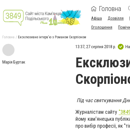
Головна
Афіша
Дозвілля
Оголошення
Поміч
Головна
Ексклюзивне інтерв'ю з Романом Скорпіоном
13:37, 27 серпня 2018 р.
На
Ексклюзи
Марія Буртак
Скорпіон
Під час святкування Дн
Журналістам сайту
"384
йому кам'янецька публіка
про вибір професії, як "ті