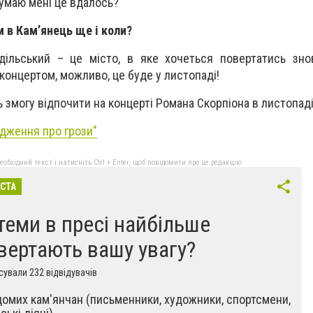
думаю мені це вдалось?
м в Кам’янець ще і коли?
дільський – це місто, в яке хочеться повертатись зно
 концертом, можливо, це буде у листопаді!
 змогу відпочити на концерті Романа Скорпіона в листопад
дження про грози"
бхідний текст і натисніть Ctrl + Enter, щоб повідомити про це редакцію
ІСТА
 теми в пресі найбільше
вертають вашу увагу?
ували 232 відвідувачів
домих кам'янчан (письменники, художники, спортсмени,