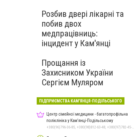
Розбив двері лікарні та
побив двох
медпрацівниць:
інцидент у Кам'янці
Прощання із
Захисником України
Сергієм Муляром
ПІДПРИЄМСТВА КАМ'ЯНЦЯ-ПОДІЛЬСЬКОГО
Центр сімейної медицини - багатопрофільна
поліклініка у Кам’янці-Подільському
+380(96)796-36-85, +380(98)812-63-48, +380(97)782-45-70