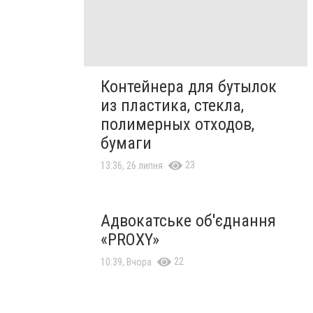
Контейнера для бутылок
из пластика, стекла,
полимерных отходов,
бумаги
23
13:36, 26 липня
Адвокатське об'єднання
«PROXY»
22
10:39, Вчора