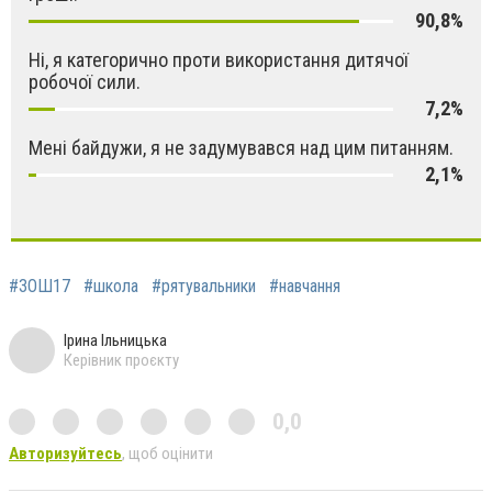
90,8%
Ні, я категорично проти використання дитячої
робочої сили.
7,2%
Мені байдужи, я не задумувався над цим питанням.
2,1%
#ЗОШ17
#школа
#рятувальники
#навчання
Ірина Ільницька
Керівник проєкту
0,0
Авторизуйтесь
, щоб оцінити