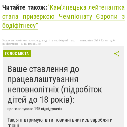
Читайте також:
"Кам'янецька лейтенантка
стала призеркою Чемпіонату Європи з
бодіфітнесу"
Якщо ви помітили помилку, виділіть необхідний текст і натисніть Ctrl + Enter, щоб
повідомити про це редакцію
ГОЛОС МІСТА
Ваше ставлення до
працевлаштування
неповнолітніх (підробіток
дітей до 18 років):
проголосувало 195 відвідувачів
Так, я підтримую, діти повинні вчитись заробляти
гроші.