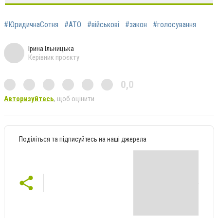
#ЮридичнаСотня
#АТО
#військові
#закон
#голосування
Ірина Ільницька
Керівник проєкту
0,0
Авторизуйтесь
, щоб оцінити
Поділіться та підписуйтесь на наші джерела