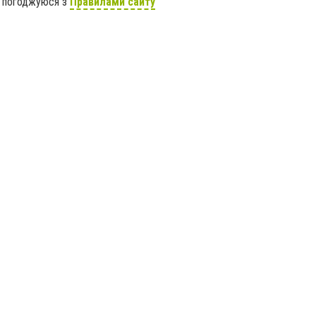
я погоджуюся з
Правилами сайту