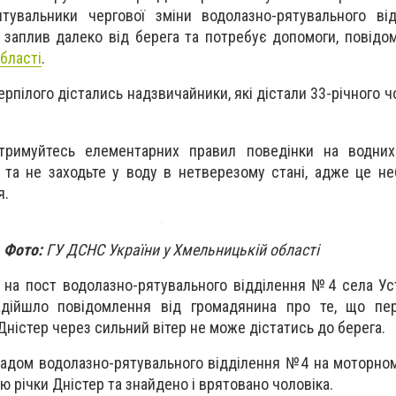
ятувальники чергової зміни водолазно-рятувального в
 заплив далеко від берега та потребує допомоги, повід
бласті
.
ерпілого дістались надзвичайники, які дістали 33-річного ч
тримуйтесь елементарних правил поведінки на водних 
 та не заходьте у воду в нетверезому стані, адже це н
я.
Фото:
ГУ ДСНС України у Хмельницькій області
0 на пост водолазно-рятувального відділення №4 села Ус
адійшло повідомлення від громадянина про те, що пе
Дністер через сильний вітер не може дістатись до берега.
адом водолазно-рятувального відділення №4 на моторному
ю річки Дністер та знайдено і врятовано чоловіка.