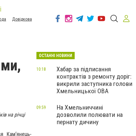
і
ода
Довідкова
ОСТАННІ НОВИНИ
ими,
Хабар за підписання
10:18
контрактів з ремонту доріг:
викрили заступника голови
Хмельницької ОВА
На Хмельниччині
09:59
дозволили полювати на
ів на річці
пернату дичину
я Кам’янець-