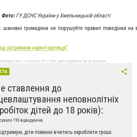
Фото:
ГУ ДСНС України у Хмельницькій області
 шановні громадяни не порушуйте правил поведінки на 
нці затримали наркоторговця"
бхідний текст і натисніть Ctrl + Enter, щоб повідомити про це редакцію
ІСТА
е ставлення до
цевлаштування неповнолітніх
робіток дітей до 18 років):
увало 195 відвідувачів
 підтримую, діти повинні вчитись заробляти гроші.