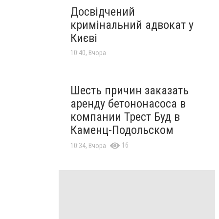
Досвідчений
кримінальний адвокат у
Києві
10:40, Вчора
Шесть причин заказать
аренду бетононасоса в
компании Трест Буд в
Каменц-Подольском
16
10:34, Вчора