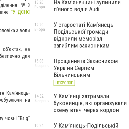
На Камʼянеччині зупинили
13:20
ідділення №3
Вчора
п'яного водія Audi
омляє
ГУ ДСНС
У старостаті Кам’янець-
12:20
Вчора
оловіка з води
Подільської громади
відкрили меморіал
загиблим захисникам
об’єктах, не
ебезпечно для
Прощання із Захисником
15:08
4 серпня
України Сергієм
Вільчинським
НЕКРОЛОГ
тя Кам’янець-
У Кам’янці затримали
14:52
ребуваючи на
4 серпня
буковинців, які організували
схему втечі через кордон
 човні "Brig"
У Кам’янець-Подільській
10:24