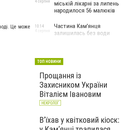
4 серпня
міській лікарні за липень
народилося 56 малюків
Частина Кам'янця
воді. Це може
10:14
4 серпня
залишилась без води
ТОП НОВИНИ
Прощання із
Захисником України
Віталієм Івановим
НЕКРОЛОГ
Вʼїхав у квітковий кіоск:
у Камʼянці трапилася