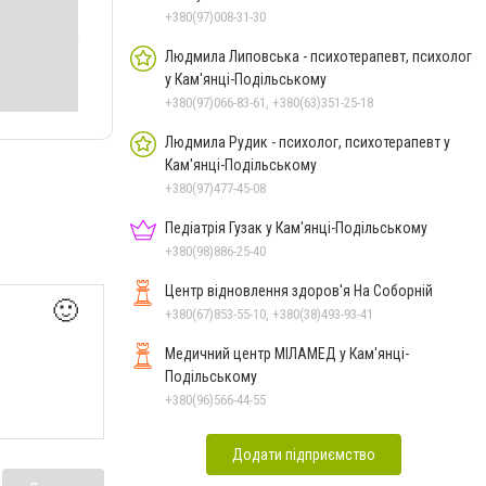
+380(97)008-31-30
Людмила Липовська - психотерапевт, психолог
у Кам'янці-Подільському
+380(97)066-83-61, +380(63)351-25-18
Людмила Рудик - психолог, психотерапевт у
Кам'янці-Подільському
+380(97)477-45-08
Педіатрія Гузак у Кам'янці-Подільському
+380(98)886-25-40
Центр відновлення здоров'я На Соборній
🙂
+380(67)853-55-10, +380(38)493-93-41
Медичний центр МІЛАМЕД у Кам'янці-
Подільському
+380(96)566-44-55
Додати підприємство