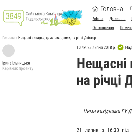
Головна
Афіша
Дозвілля
Оголошення
Поміч
Головна
Нещасні випадки, цими вихідними, на річці Дністер
10:49, 23 липня 2018 р.
Над
Нещасні 
Ірина Ільницька
Керівник проєкту
на річці 
Цими вихідними ГУ ДС
21 липня о 16:30 під 