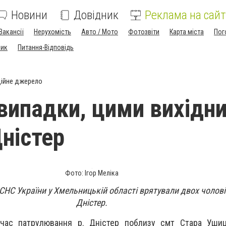
Новини
Довідник
Реклама на сайт
Вакансії
Нерухомість
Авто / Мото
Фотозвіти
Карта міста
Пог
ник
Питання-Відповідь
ійне джерело
випадки, цими вихідн
Дністер
Фото: Ігор Меліка
НС України у Хмельницькій області врятували двох чоловік
Дністер.
час патрулювання р. Дністер поблизу смт Стара Ушиц