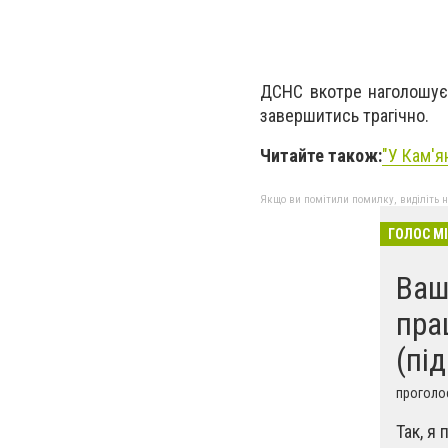
ДСНС вкотре наголошує:
завершитись трагічно.
Читайте також:
"У Кам'я
Якщо ви помітили помилку, виділіть нео
ГОЛОС М
Ваш
пра
(під
проголос
Так, я