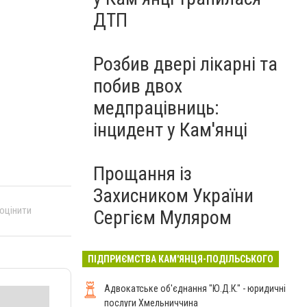
ДТП
Розбив двері лікарні та
побив двох
медпрацівниць:
інцидент у Кам'янці
Прощання із
Захисником України
 оцінити
Сергієм Муляром
ПІДПРИЄМСТВА КАМ'ЯНЦЯ-ПОДІЛЬСЬКОГО
Адвокатське об'єднання "Ю.Д.К." - юридичні
послуги Хмельниччина