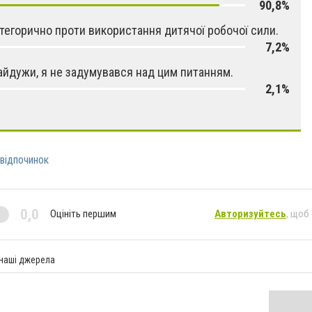
90,8%
категорично проти використання дитячої робочої сили.
7,2%
айдужи, я не задумувався над цим питанням.
2,1%
відпочинок
0,0
Оцініть першим
Авторизуйтесь
, щоб
 наші джерела