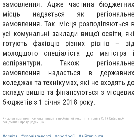
замовлення. Адже частина бюджетних
місць надається як регіональне
замовлення. Такі місця розподіляються в
усі комунальні заклади вищої освіти, які
готують фахівців різних рівнів – від
молодшого спеціаліста до магістра і
аспірантури. Також регіональне
замовлення надається в державних
коледжах та технікумах, які не входять до
складу вишів та фінансуються з місцевих
бюджетів з 1 січня 2018 року.
Якщо ви помітили помилку, виділіть необхідний текст і натисніть Ctrl + Enter, щоб
повідомити про це редакцію
#освіта
#спеціальності
#професії
#абітурієнти