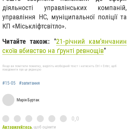
діяльності управлінських компаній,
управління НС, муніципальної поліції та
КП «Міськліфтсвітло».
Читайте також:
"
21-річний кам'янчанин
скоїв вбивство на ґрунті ревнощів
"
Якщо ви помітили помилку, виділіть необхідний текст і натисніть Ctrl + Enter, щоб
повідомити про це редакцію
#15-05
#запитання
Марія Буртак
0,0
Авторизуйтесь
, щоб оцінити