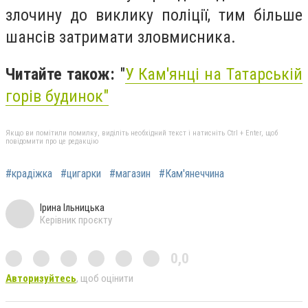
злочину до виклику поліції, тим більше
шансів затримати зловмисника.
Читайте також:
"
У Кам'янці на Татарській
горів будинок"
Якщо ви помітили помилку, виділіть необхідний текст і натисніть Ctrl + Enter, щоб
повідомити про це редакцію
#крадіжка
#цигарки
#магазин
#Кам'янеччина
Ірина Ільницька
Керівник проєкту
0,0
Авторизуйтесь
, щоб оцінити