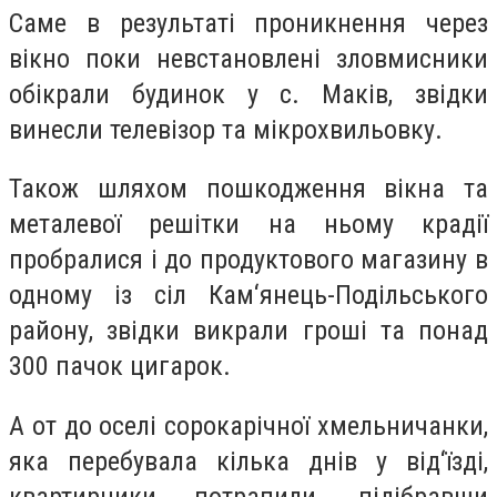
Саме в результаті проникнення через
вікно поки невстановлені зловмисники
обікрали будинок у с. Маків, звідки
винесли телевізор та мікрохвильовку.
Також шляхом пошкодження вікна та
металевої решітки на ньому крадії
пробралися і до продуктового магазину в
одному із сіл Кам‘янець-Подільського
району, звідки викрали гроші та понад
300 пачок цигарок.
А от до оселі сорокарічної хмельничанки,
яка перебувала кілька днів у від‘їзді,
квартирники потрапили, підібравши