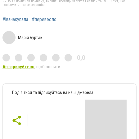
Якщо ви помітили помилку, виділіть необхідний текст і натисніть Ctrl + Enter, щоб
повідомити про це редакцію
#іванакупала
#перевесло
Марія Буртак
0,0
Авторизуйтесь
, щоб оцінити
Поділіться та підписуйтесь на наші джерела