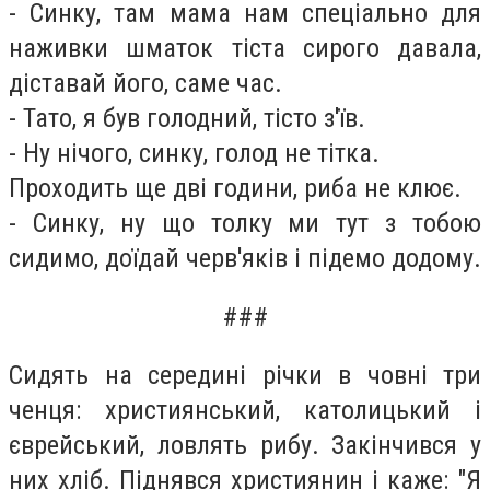
- Синку, там мама нам спеціально для
наживки шматок тіста сирого давала,
діставай його, саме час.
- Тато, я був голодний, тісто з'їв.
- Ну нічого, синку, голод не тітка.
Проходить ще дві години, риба не клює.
- Синку, ну що толку ми тут з тобою
сидимо, доїдай черв'яків і підемо додому.
###
Сидять на середині річки в човні три
ченця: християнський, католицький і
єврейський, ловлять рибу. Закінчився у
них хліб. Піднявся християнин і каже: "Я