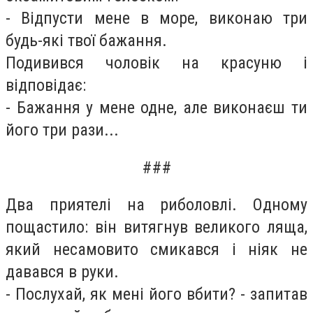
- Відпусти мене в море, виконаю три
будь-які твої бажання.
Подивився чоловік на красуню і
відповідає:
- Бажання у мене одне, але виконаєш ти
його три рази...
###
Два приятелі на риболовлі. Одному
пощастило: він витягнув великого ляща,
який несамовито смикався і ніяк не
давався в руки.
- Послухай, як мені його вбити? - запитав