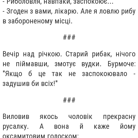
- Риболовля, навпаки, заспокоює...
- Згоден з вами, лікарю. Але я ловлю рибу
в забороненому місці.
###
Вечір над річкою. Старий рибак, нічого
не піймавши, змотує вудки. Бурмоче:
"Якщо б це так не заспокоювало -
задушив би всіх!"
###
Виловив якось чоловік прекрасну
русалку. А вона й каже йому
оксамитовим голоском: