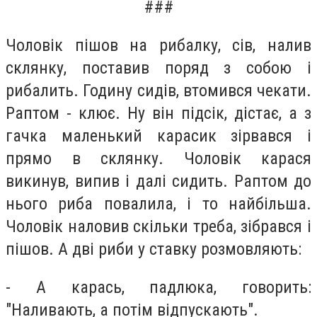
###
Чоловік пішов на рибалку, сів, налив
склянку, поставив поряд з собою і
рибалить. Годину сидів, втомився чекати.
Раптом - клює. Ну він підсік, дістає, а з
гачка маленький карасик зірвався і
прямо в склянку. Чоловік карася
викинув, випив і далі сидить. Раптом до
нього риба повалила, і то найбільша.
Чоловік наловив скільки треба, зібрався і
пішов. А дві риби у ставку розмовляють:
- А карась, падлюка, говорить:
"Наливають, а потім відпускають".