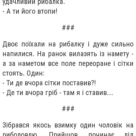
удачливий рибалка.
- А ти його втопи!
###
Двоє поїхали на рибалку і дуже сильно
напилися. На ранок вилазять із намету -
а за наметом все поле переоране і сітки
стоять. Один:
- Ти де вчора сітки поставив?!
- Де ти вчора гріб - там я і ставив...
###
Зібрався якось взимку один чоловік на
риболовлю. Прийшов, починає лід