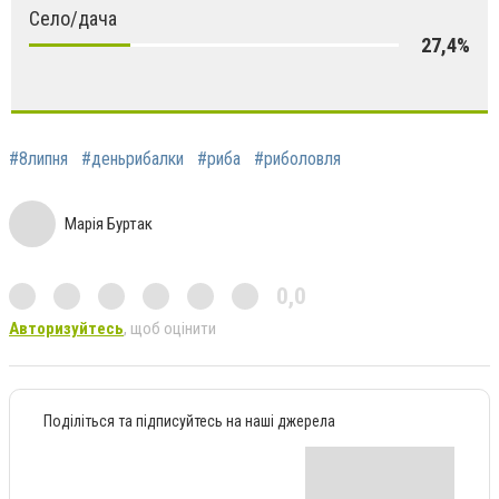
Село/дача
27,4%
#8липня
#деньрибалки
#риба
#риболовля
Марія Буртак
0,0
Авторизуйтесь
, щоб оцінити
Поділіться та підписуйтесь на наші джерела