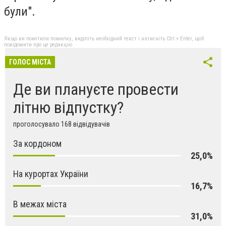
були".
Якщо ви помітили помилку, виділіть необхідний текст і натисніть Ctrl + Enter, щоб
повідомити про це редакцію
ГОЛОС МІСТА
Де ви плануєте провести
літню відпустку?
проголосувало 168 відвідувачів
За кордоном
25,0%
На курортах України
16,7%
В межах міста
31,0%