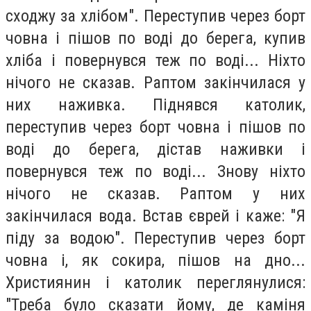
сходжу за хлібом". Переступив через борт
човна і пішов по воді до берега, купив
хліба і повернувся теж по воді... Ніхто
нічого не сказав. Раптом закінчилася у
них наживка. Піднявся католик,
переступив через борт човна і пішов по
воді до берега, дістав наживки і
повернувся теж по воді... Знову ніхто
нічого не сказав. Раптом у них
закінчилася вода. Встав єврей і каже: "Я
піду за водою". Переступив через борт
човна і, як сокира, пішов на дно...
Християнин і католик переглянулися:
"Треба було сказати йому, де каміня