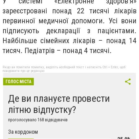
У системі «Електронне здоров’я»
зареєстровані понад 22 тисячі лікарів
первинної медичної допомоги. Усі вони
підписують декларації з пацієнтами.
Найбільше сімейних лікарів – понад 14
тисяч. Педіатрів – понад 4 тисячі.
Якщо ви помітили помилку, виділіть необхідний текст і натисніть Ctrl + Enter, щоб
повідомити про це редакцію
ГОЛОС МІСТА
Де ви плануєте провести
літню відпустку?
проголосувало 168 відвідувачів
За кордоном