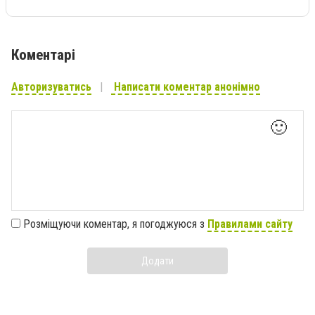
Коментарі
Авторизуватись
Написати коментар анонімно
🙂
Розміщуючи коментар, я погоджуюся з
Правилами сайту
Додати