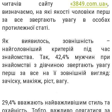
читачів сайту
«3849.com.ua»
,
визначаємо, на які якості чоловіки перш
за все звертають увагу в особах
протилежної статі.
Як виявилось, зовнішність –
найголовніший критерій під час
знайомства. Так, 42,4% мужчин при
знайомстві з дівчиною звертають увагу
перш за все на її зовнішній вигляд:
зачіску, макіяж, ріст, вагу.
29,4% вважають найважливішим стиль та
охайність. Тобто, важливо одягатися за