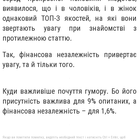
виявилося, що і в чоловіків, і в жінок
однаковий ТОП-З якостей, на які вони
звертають увагу при знайомстві з
протилежною статтю.
Так, фінансова незалежність привертає
увагу, та й тільки того.
Куди важливіше почуття гумору. Бо його
присутність важлива для 9% опитаних, а
фінансова незалежність – для 1,6%.
Якщо ви помітили помилку, виділіть необхідний текст і натисніть Ctrl + Enter, щоб