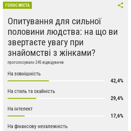
ГОЛОС МІСТА
Опитування для сильної
половини людства: на що ви
звертаєте увагу при
знайомстві з жінками?
проголосувало 245 відвідувачів
На зовнішність
42,4%
На стиль та охайність
29,4%
На інтелект
17,6%
На фінансову незалежність