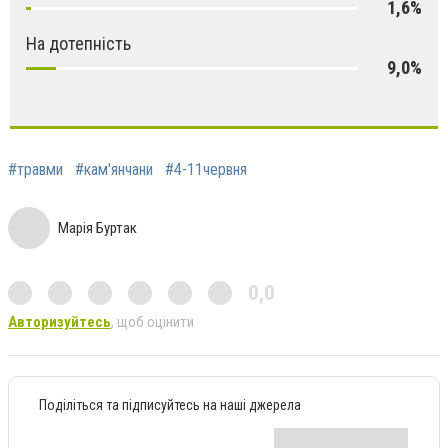
1,6%
На дотепність
9,0%
#травми
#кам'янчани
#4-11червня
Марія Буртак
0,0
Авторизуйтесь
, щоб оцінити
Поділіться та підписуйтесь на наші джерела