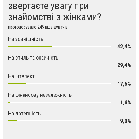
звертаєте увагу при
знайомстві з жінками?
проголосувало 245 відвідувачів
На зовнішність
42,4%
На стиль та охайність
29,4%
На інтелект
17,6%
На фінансову незалежність
1,6%
На дотепність
9,0%