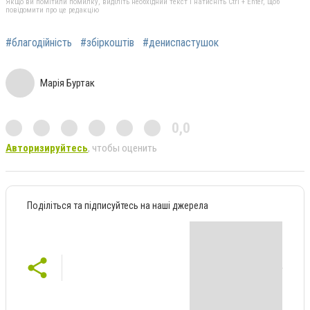
Якщо ви помітили помилку, виділіть необхідний текст і натисніть Ctrl + Enter, щоб
повідомити про це редакцію
#благодійність
#збіркоштів
#дениспастушок
Марія Буртак
0,0
Авторизируйтесь
, чтобы оценить
Поділіться та підписуйтесь на наші джерела