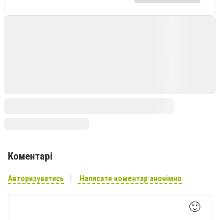
Коментарі
Авторизуватись
Написати коментар анонімно
🙂