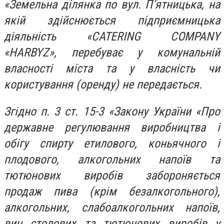
«Земельна ділянка по вул. П’ятницька, на
якій здійснюється підприємницька
діяльність «CATERING COMPANY
«HARBYZ», перебуває у комунальній
власності міста та у власність чи
користування (оренду) не передається.
Згідно п. 3 ст. 15-3 «Закону України «Про
державне регулювання виробництва і
обігу спирту етилового, коньячного і
плодового, алкогольних напоїв та
тютюнових виробів забороняється
продаж пива (крім безалкогольного),
алкогольних, слабоалкогольних напоїв,
вин столових та тютюнових виробів у