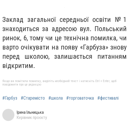
Заклад загальної середньої освіти №1
знаходиться за адресою вул. Польський
ринок, 6, тому чи це технічна помилка, чи
варто очікувати на появу «Гарбуза» знову
перед школою, залишається питанням
відкритим.
Якщо ви помітили помилку, виділіть необхідний текст і натисніть Ctrl + Enter, щоб
повідомити про це редакцію
#Гарбуз
#Старемісто
#школа
#торговаточка
#фестивалі
Ірина Ільницька
Керівник проєкту