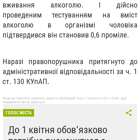
вживання алкоголю. І дійсно
проведеним тестуванням на вміст
алкоголю в організмі чоловіка
підтвердився він становив 0,6 проміле.
Наразі правопорушника притягнуто до
адміністративної відповідальності за ч. 1
ст. 130 КУпАП.
Якщо ви помітили помилку, виділіть необхідний текст і натисніть Ctrl + Enter, щоб
повідомити про це редакцію
ГОЛОС МІСТА
До 1 квітня обов'язково