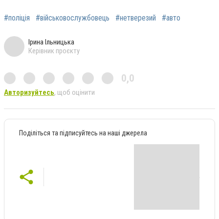
#поліція
#військовослужбовець
#нетверезий
#авто
Ірина Ільницька
Керівник проєкту
0,0
Авторизуйтесь
, щоб оцінити
Поділіться та підписуйтесь на наші джерела