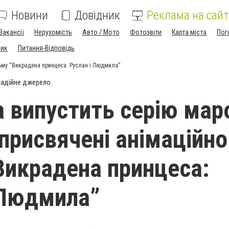
Новини
Довідник
Реклама на сайт
Вакансії
Нерухомість
Авто / Мото
Фотозвіти
Карта міста
Пог
ник
Питання-Відповідь
льму “Викрадена принцеса: Руслан і Людмила”
адійне джерело
 випустить серію мар
 присвячені анімаційн
Викрадена принцеса:
 Людмила”