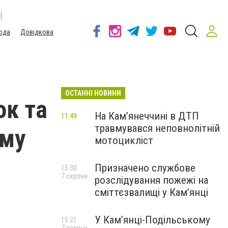
і
ода
Довідкова
ОСТАННІ НОВИНИ
ок та
На Кам’янеччині в ДТП
11:49
травмувався неповнолітній
ому
мотоцикліст
Призначено службове
15:30
7 серпня
розслідування пожежі на
сміттєзвалищі у Кам’янці
У Кам’янці-Подільському
15:21