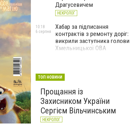
Драгусевичем
НЕКРОЛОГ
Хабар за підписання
10:18
6 серпня
контрактів з ремонту доріг:
викрили заступника голови
Хмельницької ОВА
ТОП НОВИНИ
Прощання із
Захисником України
Сергієм Вільчинським
НЕКРОЛОГ