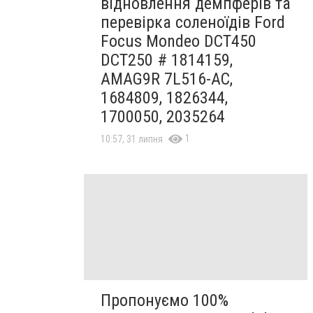
відновлення демпферів та
перевірка соленоїдів Ford
Focus Mondeo DCT450
DCT250 # 1814159,
AMAG9R 7L516-AC,
1684809, 1826344,
1700050, 2035264
1
10:57, 31 липня
Пропонуємо 100%