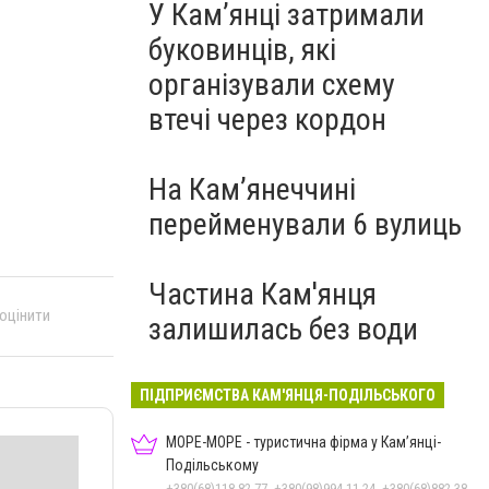
У Кам’янці затримали
буковинців, які
організували схему
втечі через кордон
На Камʼянеччині
перейменували 6 вулиць
Частина Кам'янця
 оцінити
залишилась без води
ПІДПРИЄМСТВА КАМ'ЯНЦЯ-ПОДІЛЬСЬКОГО
МОРЕ-МОРЕ - туристична фірма у Кам’янці-
Подільському
+380(68)118-82-77, +380(98)994-11-24, +380(68)882-38-28