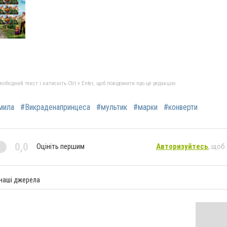
бхідний текст і натисніть Ctrl + Enter, щоб повідомити про це редакцію
мила
#Викраденапринцеса
#мультик
#марки
#конверти
0,0
Оцініть першим
Авторизуйтесь
, щоб
 наші джерела