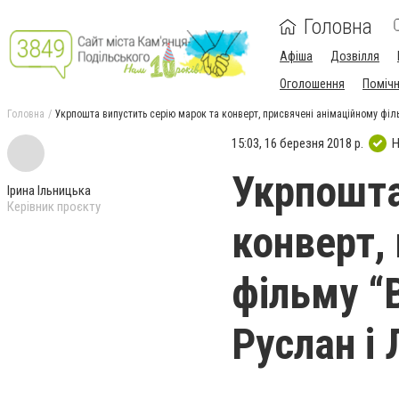
Головна
Афіша
Дозвілля
Оголошення
Поміч
Головна
Укрпошта випустить серію марок та конверт, присвячені анімаційному фі
15:03, 16 березня 2018 р.
Н
Укрпошта
Ірина Ільницька
Керівник проєкту
конверт,
фільму “
Руслан і