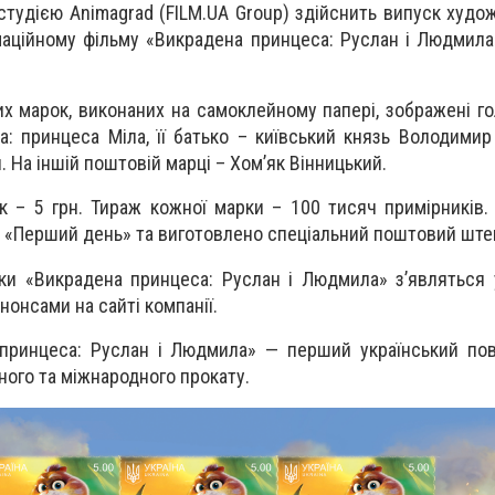
 студією Animagrad (FILM.UA Group) здійснить випуск худо
маційному фільму «Викрадена принцеса: Руслан і Людмила
х марок, виконаних на самоклейному папері, зображені гол
а: принцеса Міла, її батько – київський князь Володимир
 На іншій поштовій марці – Хом’як Вінницький.
 – 5 грн. Тираж кожної марки – 100 тисяч примірників
 «Перший день» та виготовлено спеціальний поштовий ште
и «Викрадена принцеса: Руслан і Людмила» з’являться 
нонсами на сайті компанії.
 принцеса: Руслан і Людмила» — перший український по
ного та міжнародного прокату.