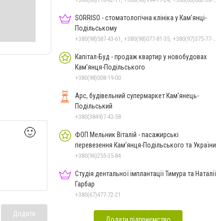
SORRISO - стоматологічна клініка у Кам'янці-
Подільському
+380(98)587-43-61, +380(98)077-81-35, +380(97)375-77-72, +380(97)982-31-07
Капітал-Буд - продаж квартир у новобудовах
Кам’янця-Подільського
+380(98)008-19-00
Арс, будівельний супермаркет Кам'янець-
Подільський
+380(3849)7-43-58
🙂
ФОП Мельник Віталій - пасажирські
перевезення Кам’янця-Подільського та України
+380(96)255-35-84
Студія дентальної імплантації Тимура та Наталії
Гарбар
+380(67)477-72-21
Додати
Додати підприємство