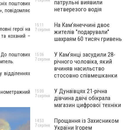
7 серпня
патрульні виявили
жніх поштових
нетверезого водія
», повідомляє
На Камʼянеччині двоє
15:11
овні герої на
7 серпня
жителів "подарували"
 та коханий –
шахраям 60 тисяч гривень
У Камʼянці засудили 28-
. До поштових
15:06
7 серпня
річного чоловіка, який
мпель.
вчиняв насильство
у відділеннях
стосовно співмешканки
У Дунаївцях 21-річна
внометражний
15:00
7 серпня
дівчина двічі обікрала
магазин цифрової техніки
Прощання із Захисником
14:53
7 серпня
України Ігорем