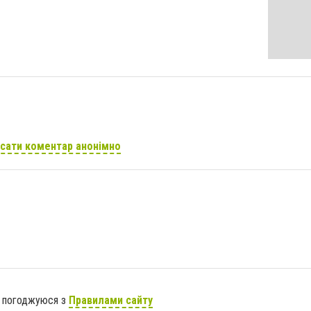
сати коментар анонімно
я погоджуюся з
Правилами сайту