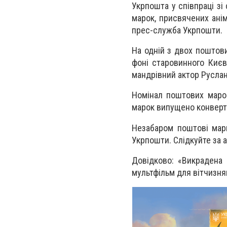
Укрпошта у співпраці зі
марок, присвячених ані
прес-служба Укрпошти.
На одній з двох поштови
фоні старовинного Києв
мандрівний актор Руслан.
Номінал поштових марок
марок випущено конверт
Незабаром поштові марк
Укрпошти. Слідкуйте за а
Довідково: «Викрадена
мультфільм для вітчизня