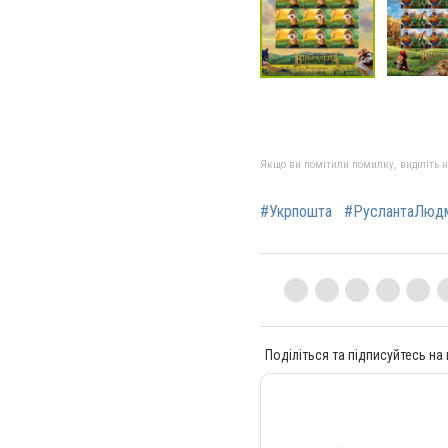
Якщо ви помітили помилку, виділіть нео
#Укрпошта
#РуслантаЛюд
Поділіться та підписуйтесь на