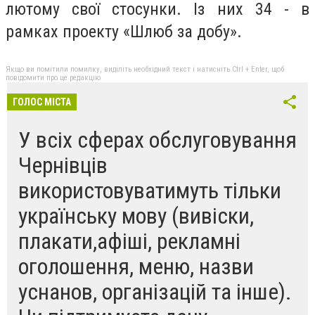
лютому свої стосунки. Із них 34 - в
рамках проекту «Шлюб за добу».
Якщо ви помітили помилку, виділіть необхідний текст і натисніть Ctrl + Enter, щоб
повідомити про це редакцію
ГОЛОС МІСТА
У всіх сферах обслуговування
Чернівців
використовуватимуть тільки
українську мову (вивіски,
плакати,афіші, рекламні
оголошення, меню, назви
уснанов, організацій та інше).