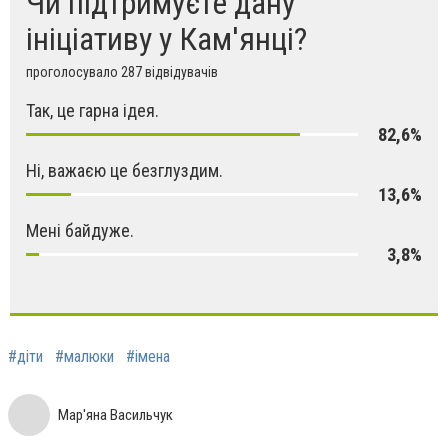
Чи підтримуєте дану
ініціативу у Кам'янці?
проголосувало 287 відвідувачів
Так, це гарна ідея.
82,6%
Ні, важаєю це безглуздим.
13,6%
Мені байдуже.
3,8%
#діти
#малюки
#імена
Мар'яна Васильчук