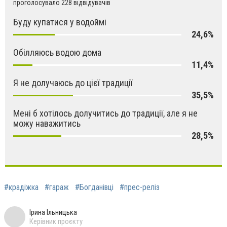
проголосувало 228 відвідувачів
Буду купатися у водоймі
24,6%
Обілляюсь водою дома
11,4%
Я не долучаюсь до цієї традиції
35,5%
Мені б хотілось долучитись до традиції, але я не
можу наважитись
28,5%
#крадіжка
#гараж
#Богданівці
#прес-реліз
Ірина Ільницька
Керівник проєкту