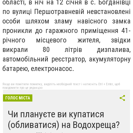
області, в
ніч на 12 січня в с. Богданівці
по вулиці Першотравневій невстановлені
особи шляхом зламу навісного замка
проникли до гаражного приміщення 41-
річного місцевого жителя, звідки
викрали 80 літрів дизпалива,
автомобільний реєстратор, акумуляторну
батарею, електронасос.
Якщо ви помітили помилку, виділіть необхідний текст і натисніть Ctrl + Enter, щоб
повідомити про це редакцію
ГОЛОС МІСТА
Чи плануєте ви купатися
(обливатися) на Водохреща?