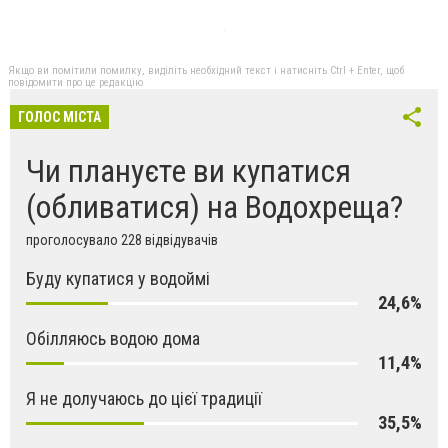
Якщо ви помітили помилку, виділіть необхідний текст і натисніть Ctrl + Enter, щоб
повідомити про це редакцію
ГОЛОС МІСТА
Чи плануєте ви купатися
(обливатися) на Водохреща?
проголосувало 228 відвідувачів
Буду купатися у водоймі
24,6%
Обілляюсь водою дома
11,4%
Я не долучаюсь до цієї традиції
35,5%