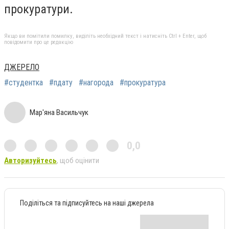
прокуратури.
Якщо ви помітили помилку, виділіть необхідний текст і натисніть Ctrl + Enter, щоб
повідомити про це редакцію
ДЖЕРЕЛО
#студентка
#пдату
#нагорода
#прокуратура
Мар'яна Васильчук
0,0
Авторизуйтесь
, щоб оцінити
Поділіться та підписуйтесь на наші джерела