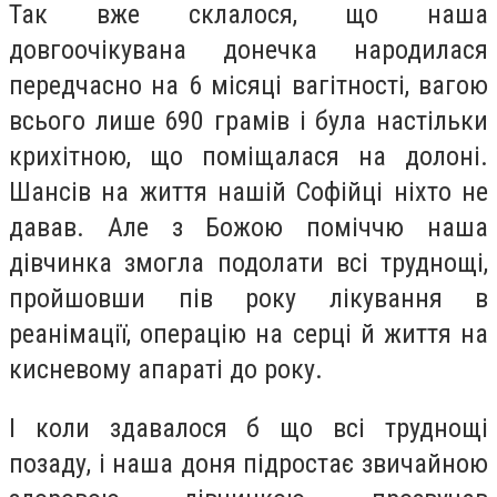
Так вже склалося, що наша
довгоочікувана донечка народилася
передчасно на 6 місяці вагітності, вагою
всього лише 690 грамів і була настільки
крихітною, що поміщалася на
долоні.
Шансів на життя нашій Софійці ніхто не
давав. Але з Божою поміччю наша
дівчинка змогла подолати всі труднощі,
пройшовши пів року лікування в
реанімації, операцію на серці й життя на
кисневому апараті до року.
І коли здавалося б що всі труднощі
позаду, і наша доня підростає звичайною