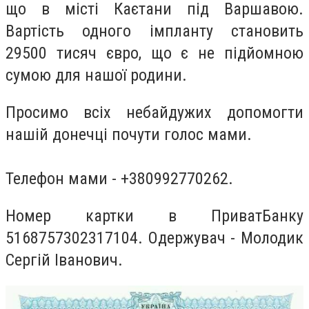
що в місті Каєтани під Варшавою.
Вартість одного імпланту становить
29500 тисяч євро, що є не підйомною
сумою для нашої родини.
Просимо всіх небайдужих допомогти
нашій донечці почути голос мами.
Телефон мами - +380992770262.
Номер картки в ПриватБанку
5168757302317104. Одержувач - Молодик
Сергій Іванович.