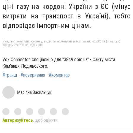
ціні газу на кордоні України з ЄС (мінус
витрати на транспорт в Україні), тобто
відповідає імпортним цінам.
Якщо ви помітили помилку, виділіть необхідний текст і натисніть Ctrl + Enter, щоб
повідомити про це редакцію
Vox Connector, спеціально для "3849.com.ua" - Сайту міста
Кам'янця-Подільського.
#транш
#повернення
#коментар
Мар'яна Васильчук
Авторизуйтесь
, щоб оцінити