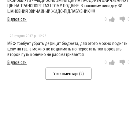
ЕКОНОМЛЯТЬ ----ВІДНОСНО ЗМІНИ ЦІН НА ПРОДУКТИ ХАРЧУВАННЯ І
ЦІН НА ТРАНСПОРТ ГАЗ І ТОМУ ПОДІБНЕ. В інакшому випадку ВИ
ШАНОВНИЙ ЗВИЧАЙНИЙ ЖИДО-ПІДЛАБУЗНИК!!!!!!
Відповісти
0
0
23 грудня 2017 р., 12:25
МВФ требует убрать дефицит бюджета, для этого можно поднять
цену на газ, а можно не поднимать но перестать так воровать.
второй путь конечно не рассматривается.
Відповісти
0
0
Усі коментарі (2)