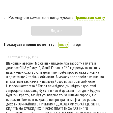
Розміщуючи коментар, я погоджуюся з
Правилами сайту
Додати
Показувати новий коментар:
внизу
вгорі
22 грудня 2017 р., 13:19
Шановний авторе ! Може ви напишете яка заробітна плата в
доларах США у Румунії, Данії, Голландії? Я ще розумію тактику
наших жирних жидо-олігархів якім треба просто нажертись на
людях та ще й тарілки облизати. А може у вас зовсім вже планка
впала і вам так начхати на людей , що ви за гроші лобіюєте
інтереси нафтогаза ? Так от вам відповідь і відгук : досі такі
запроданці і засранці будуть в нашій державі , то і доти будуть
бурштин красти, газ будуть впарювати за цінами європи, ліс
вивозити. Тож пишіть краще не про транші мвф, а про реальні
доходи ЗВИЧАЙНИХ З НИЗЬКИМИ ДОХОДАМИ УКРАЇНЦІВ ЯКІ НЕ
СИДЯТЬ НА СУБСИДІЯХ І ЧЕСНО ПЛАТЯТЬ ЗА ГАЗ І ЙОГО