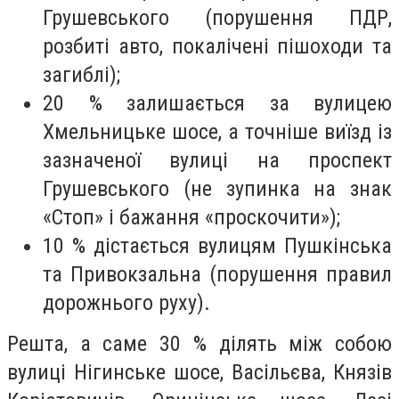
Грушевського (порушення ПДР,
розбиті авто, покалічені пішоходи та
загиблі);
20 % залишається за вулицею
Хмельницьке шосе, а точніше виїзд із
зазначеної вулиці на проспект
Грушевського (не зупинка на знак
«Стоп» і бажання «проскочити»);
10 % дістається вулицям Пушкінська
та Привокзальна (порушення правил
дорожнього руху).
Решта, а саме 30 % ділять між собою
вулиці Нігинське шосе, Васільєва, Князів