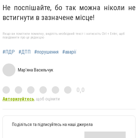
Не поспішайте, бо так можна ніколи не
встигнути в зазначене місце!
Якщо ви помітили помилку, виділіть необхідний текст і натисніть Ctrl + Enter, щоб
повідомити про це редакцію
#ПДР
#ДТП
#порушення
#аварії
Мар'яна Васильчук
0,0
Авторизуйтесь
, щоб оцінити
Поділіться та підписуйтесь на наші джерела