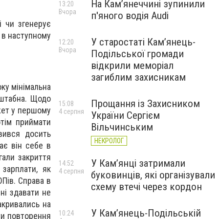
На Камʼянеччині зупинили
13:20
Вчора
п'яного водія Audi
і чи згенерує
 в наступному
У старостаті Кам’янець-
12:20
Вчора
Подільської громади
відкрили меморіал
загиблим захисникам
оку мінімальна
сштабна. Щодо
Прощання із Захисником
15:08
жет у першому
4 серпня
України Сергієм
отім приймати
Вільчинським
вився досить
НЕКРОЛОГ
ає він себе в
гали закриття
У Кам’янці затримали
14:52
зарплати, як
4 серпня
буковинців, які організували
Пів. Справа в
схему втечі через кордон
ні здавати не
акривались на
У Кам’янець-Подільській
10:24
ти повторення