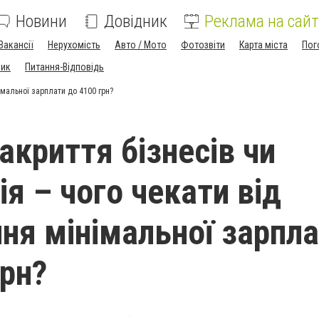
Новини
Довідник
Реклама на сайт
Вакансії
Нерухомість
Авто / Мото
Фотозвіти
Карта міста
Пог
ник
Питання-Відповідь
імальної зарплати до 4100 грн?
акриття бізнесів чи
ія – чого чекати від
ня мінімальної зарпл
грн?