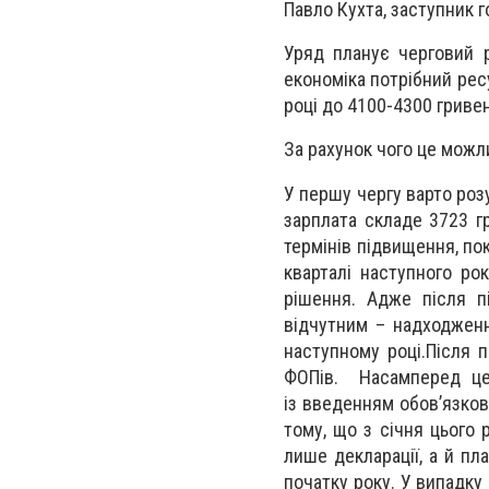
Павло Кухта, заступник г
Уряд планує черговий р
економіка потрібний рес
році до 4100-4300 гривен
За рахунок чого це можл
У першу чергу варто розу
зарплата складе 3723 г
термінів підвищення, п
кварталі наступного рок
рішення. Адже після п
відчутним – надходженн
наступному році.Після 
ФОПів. Насамперед це 
із введенням обов’язков
тому, що з січня цього 
лише декларації, а й пл
початку року. У випадку