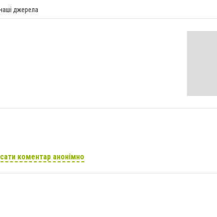
 наші джерела
сати коментар анонімно