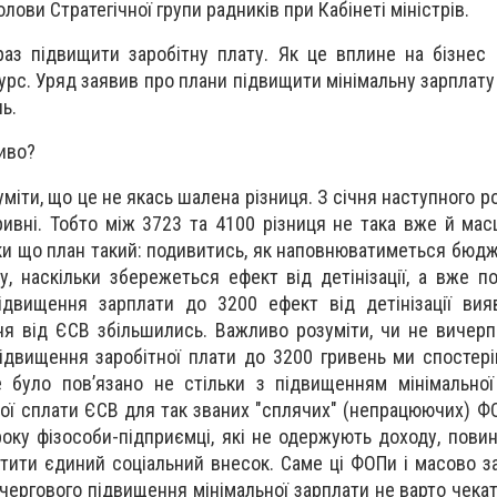
олови Стратегічної групи радників при Кабінеті
міністрів.
аз підвищити заробітну плату. Як це вплине на бізнес 
урс. Уряд заявив про плани підвищити мінімальну зарплату
ь.
иво?
міти, що це не якась шалена різниця. З січня наступного р
ривні. Тобто між 3723 та 4100 різниця не така вже й ма
оки що план такий: подивитись, як наповнюватиметься бюд
у, наскільки збережеться ефект від детінізації, а вже п
ідвищення зарплати до 3200 ефект від детінізації вия
я від ЄСВ збільшились. Важливо розуміти, чи не вичерп
підвищення заробітної плати до 3200 гривень ми спостері
було пов’язано не стільки з підвищенням мінімальної 
ої сплати ЄСВ для так званих "сплячих" (непрацюючих) ФО
року фізособи-підприємці, які не одержують доходу, повин
атити єдиний соціальний внесок. Саме ці ФОПи і масово з
 чергового підвищення мінімальної зарплати не варто чека