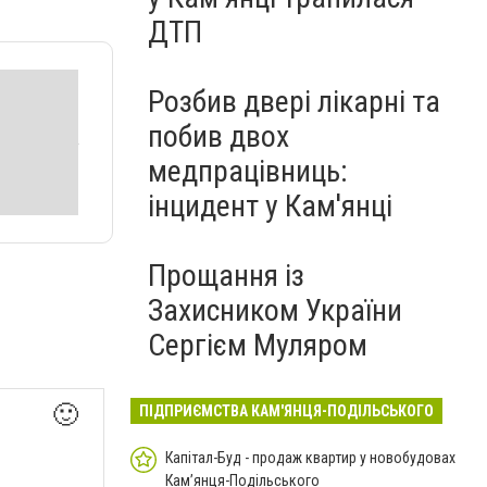
ДТП
Розбив двері лікарні та
побив двох
медпрацівниць:
інцидент у Кам'янці
Прощання із
Захисником України
Сергієм Муляром
🙂
ПІДПРИЄМСТВА КАМ'ЯНЦЯ-ПОДІЛЬСЬКОГО
Капітал-Буд - продаж квартир у новобудовах
Кам’янця-Подільського