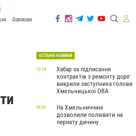
і
ода
Довідкова
ОСТАННІ НОВИНИ
Хабар за підписання
10:18
контрактів з ремонту доріг:
викрили заступника голови
Хмельницької ОВА
ати
На Хмельниччині
09:59
дозволили полювати на
пернату дичину