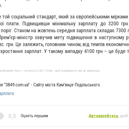
.
е той соціальний стандарт, який за європейськими мірками
ної плати. Підвищивши мінімальну зарплату до 3200 гр
оріг. Станом на жовтень середня зарплата складає 7300 гр
 Прем’єр-міністр озвучив мету підвищення в наступному р
ис. грн. Це залежить, головним чином, від темпів економіч
зростання зарплат. У такому випадку 4100 грн – це буде 
бхідний текст і натисніть Ctrl + Enter, щоб повідомити про це редакцію
ля "3849.com.ua" - Сайту міста Кам'янця-Подільського.
арплата
0,0
Оцініть першим
Авторизуйтесь
, щоб