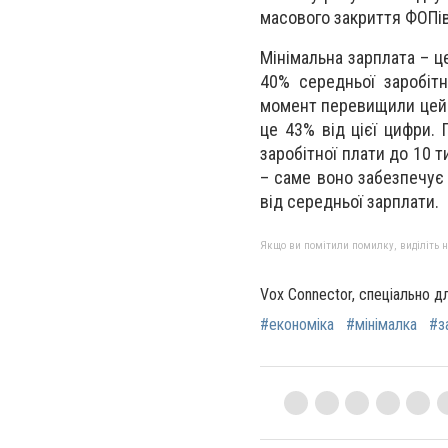
масового закриття ФОПів
Мінімальна зарплата – ц
40% середньої заробіт
момент перевищили цей п
це 43% від цієї цифри.
заробітної плати до 10 т
– саме воно забезпечує 
від середньої зарплати.
Якщо ви помітили помилку, виділіть нео
Vox Connector, спеціально д
#економіка
#мінімалка
#з