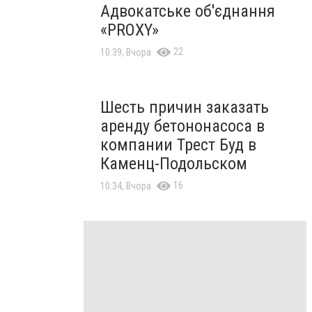
Адвокатське об'єднання
«PROXY»
22
10:39, Вчора
Шесть причин заказать
аренду бетононасоса в
компании Трест Буд в
Каменц-Подольском
16
10:34, Вчора