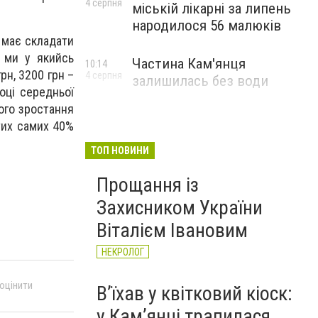
4 серпня
міській лікарні за липень
народилося 56 малюків
 має складати
н ми у якийсь
Частина Кам'янця
10:14
н, 3200 грн –
4 серпня
залишилась без води
оці середньої
ного зростання
тих самих 40%
ТОП НОВИНИ
Прощання із
Захисником України
Віталієм Івановим
НЕКРОЛОГ
 оцінити
Вʼїхав у квітковий кіоск:
у Камʼянці трапилася