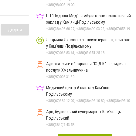
+380(98)008-19-00
ПП "Поділля-Мед" - амбулаторно-поліклінічний
заклад у Кам’янці-Подільському
+380(38)495-60-27, +380(38)499-03-22, +380(67)858-19-75
Додати
Людмила Липовська - психотерапевт, психолог
у Кам'янці-Подільському
+380(97)066-83-61, +380(63)351-25-18
Адвокатське об'єднання "Ю.Д.К." - юридичні
послуги Хмельниччина
+380(97)008-31-30
Медичний центр Атланта у Кам’янці-
Подільському
+380(67)384-12-07, +380(38)495-10-80, +380(38)495-10-70
Арс, будівельний супермаркет Кам'янець-
Подільський
+380(3849)7-43-58