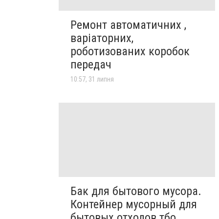
Ремонт автоматичних ,
варіаторних,
роботизованих коробок
передач
10:57, 31 липня
Бак для бытового мусора.
Контейнер мусорный для
бытовых отходов тбо.