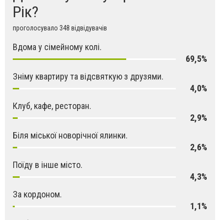
Рік?
проголосувало 348 відвідувачів
Вдома у сімейному колі.
69,5%
Зніму квартиру та відсвяткую з друзями.
4,0%
Клуб, кафе, ресторан.
2,9%
Біля міської новорічної ялинки.
2,6%
Поїду в інше місто.
4,3%
За кордоном.
1,1%