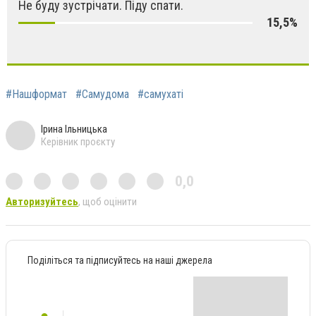
Не буду зустрічати. Піду спати.
15,5%
#Нашформат
#Самудома
#самухаті
Ірина Ільницька
Керівник проєкту
0,0
Авторизуйтесь
, щоб оцінити
Поділіться та підписуйтесь на наші джерела