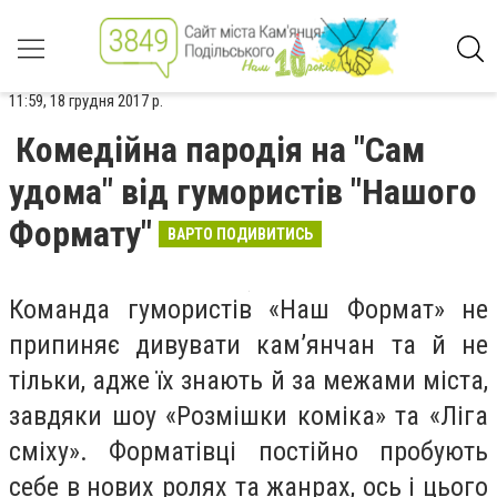
11:59, 18 грудня 2017 р.
Комедійна пародія на "Сам
удома" від гумористів "Нашого
Формату"
ВАРТО ПОДИВИТИСЬ
Команда гумористів «Наш Формат» не
припиняє дивувати кам
’
янчан та й не
тільки, адже їх знають й за межами міста,
завдяки шоу «Розмішки коміка» та «Ліга
сміху». Форматівці постійно пробують
себе в нових ролях та жанрах, ось і цього