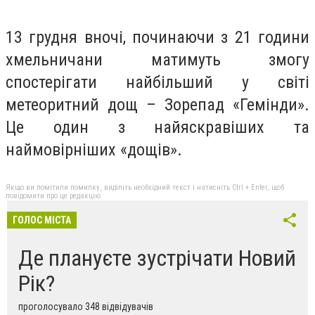
13 грудня вночі, починаючи з 21 години
хмельничани матимуть змогу
спостерігати найбільший у світі
метеоритний дощ – Зорепад «Гемінди».
Це один з найяскравіших та
наймовірніших «дощів».
Якщо ви помітили помилку, виділіть необхідний текст і натисніть Ctrl + Enter, щоб
повідомити про це редакцію
ГОЛОС МІСТА
Де плануєте зустрічати Новий
Рік?
проголосувало 348 відвідувачів