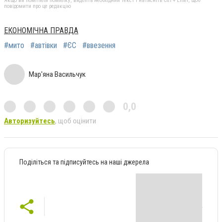
Якщо ви помітили помилку, виділіть необхідний текст і натисніть Ctrl + Enter, щоб
повідомити про це редакцію
ЕКОНОМІЧНА ПРАВДА
#мито
#автівки
#ЄС
#ввезення
Мар'яна Васильчук
0,0
Авторизуйтесь
, щоб оцінити
Поділіться та підписуйтесь на наші джерела