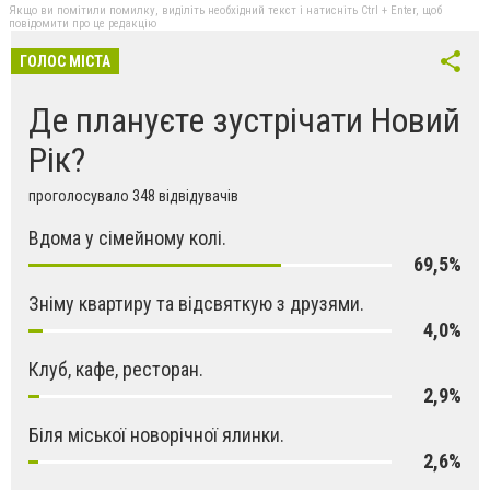
Якщо ви помітили помилку, виділіть необхідний текст і натисніть Ctrl + Enter, щоб
повідомити про це редакцію
ГОЛОС МІСТА
Де плануєте зустрічати Новий
Рік?
проголосувало 348 відвідувачів
Вдома у сімейному колі.
69,5%
Зніму квартиру та відсвяткую з друзями.
4,0%
Клуб, кафе, ресторан.
2,9%
Біля міської новорічної ялинки.
2,6%