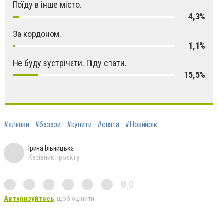
Поїду в інше місто.
4,3%
За кордоном.
1,1%
Не буду зустрічати. Піду спати.
15,5%
#ялинки
#базари
#купити
#свята
#Новийрік
Ірина Ільницька
Керівник проєкту
0,0
Авторизуйтесь
, щоб оцінити