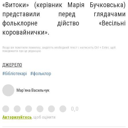
«Витоки» (керівник Марія Бучковська)
представили перед глядачами
фольклорне дійство «Весільні
коровайнички».
Якщо ви помітили помилку, виділіть необхідний текст і натисніть Ctrl + Enter, щоб
повідомити про це редакцію
ДЖЕРЕЛО
#бібліотекарі
#фольклор
Мар'яна Васильчук
0,0
Авторизуйтесь
, щоб оцінити