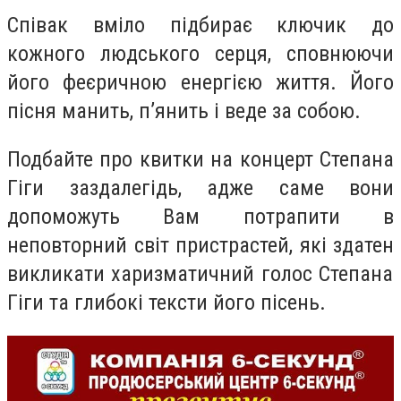
Співак вміло підбирає ключик до
кожного людського серця, сповнюючи
його феєричною енергією життя. Його
пісня манить, п’янить і веде за собою.
Подбайте про квитки на концерт Степана
Гіги заздалегідь, адже саме вони
допоможуть Вам потрапити в
неповторний світ пристрастей, які здат
ен
викликати харизматичний голос Степана
Гіги
та
глибокі тексти його пісень
.