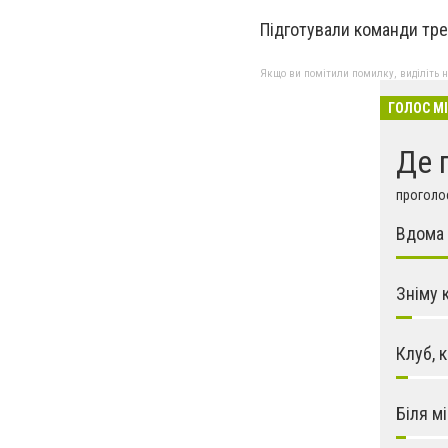
Підготували команди тр
Якщо ви помітили помилку, виділіть нео
ГОЛОС М
Де 
проголос
Вдома 
Зніму 
Клуб, 
Біля м