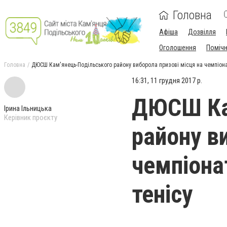
Головна
Афіша
Дозвілля
Оголошення
Поміч
Головна
ДЮСШ Кам'янець-Подільського району виборола призові місця на чемпіонат
16:31, 11 грудня 2017 р.
ДЮСШ Ка
Ірина Ільницька
Керівник проєкту
району в
чемпіонат
тенісу