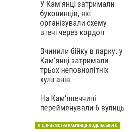
У Кам’янці затримали
буковинців, які
організували схему
втечі через кордон
Вчинили бійку в парку: у
Кам’янці затримали
трьох неповнолітніх
хуліганів
На Камʼянеччині
перейменували 6 вулиць
ПІДПРИЄМСТВА КАМ'ЯНЦЯ-ПОДІЛЬСЬКОГО