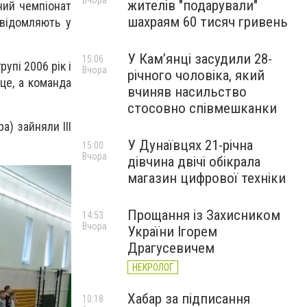
Вчора
жителів "подарували"
ний чемпіонат
шахраям 60 тисяч гривень
овідомляють у
У Камʼянці засудили 28-
15:06
упі 2006 рік і
Вчора
річного чоловіка, який
це, а команда
вчиняв насильство
стосовно співмешканки
а) зайняли ІІІ
У Дунаївцях 21-річна
15:00
Вчора
дівчина двічі обікрала
магазин цифрової техніки
Прощання із Захисником
14:53
Вчора
України Ігорем
Драгусевичем
НЕКРОЛОГ
Хабар за підписання
10:18