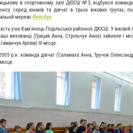
ницькому в спортивному залі ДЮСШ №3, відбувся команд
тенісу серед юнаків та дівчат в трьох вікових групах, п
ціальній мережі
Фейсбук
.
асть учні Кам'янець-Подільської районної ДЮСШ. У віковій гр
ші вихованці (Грицак Анна, Стрільчук Анна) зайняли І міс
таманчук Артем) ІІІ місце.
-2005 р.н. команда дівчат (Саламаха Анна, Тручок Олександр
 місце.