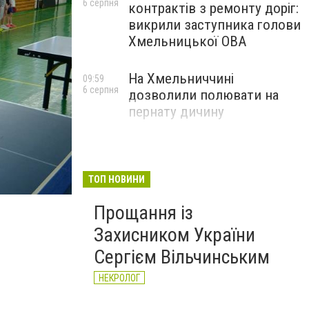
6 серпня
контрактів з ремонту доріг:
викрили заступника голови
Хмельницької ОВА
На Хмельниччині
09:59
6 серпня
дозволили полювати на
пернату дичину
ТОП НОВИНИ
Прощання із
Захисником України
Сергієм Вільчинським
НЕКРОЛОГ