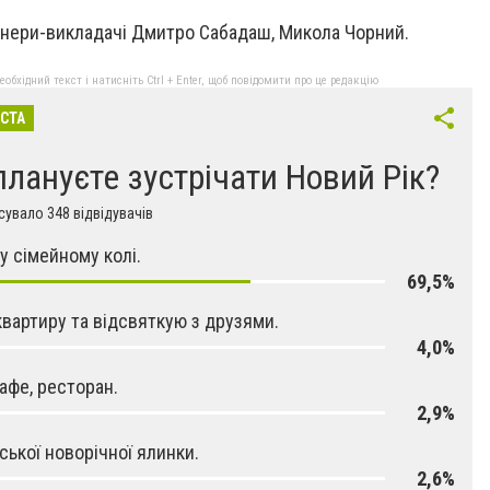
енери-викладачі Дмитро Сабадаш, Микола Чорний.
бхідний текст і натисніть Ctrl + Enter, щоб повідомити про це редакцію
ІСТА
плануєте зустрічати Новий Рік?
увало 348 відвідувачів
у сімейному колі.
69,5%
квартиру та відсвяткую з друзями.
4,0%
кафе, ресторан.
2,9%
іської новорічної ялинки.
2,6%