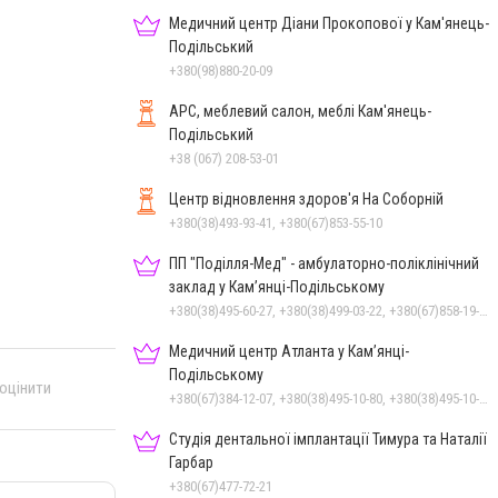
Медичний центр Діани Прокопової у Кам'янець-
Подільський
+380(98)880-20-09
АРС, меблевий салон, меблі Кам'янець-
Подільський
+38 (067) 208-53-01
Центр відновлення здоров'я На Соборній
+380(38)493-93-41, +380(67)853-55-10
ПП "Поділля-Мед" - амбулаторно-поліклінічний
заклад у Кам’янці-Подільському
+380(38)495-60-27, +380(38)499-03-22, +380(67)858-19-75
Медичний центр Атланта у Кам’янці-
Подільському
 оцінити
+380(67)384-12-07, +380(38)495-10-80, +380(38)495-10-70
Студія дентальної імплантації Тимура та Наталії
Гарбар
+380(67)477-72-21