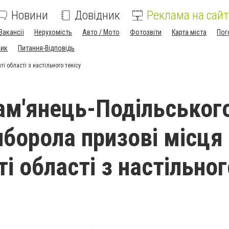
Новини
Довідник
Реклама на сайт
Вакансії
Нерухомість
Авто / Мото
Фотозвіти
Карта міста
Пог
ник
Питання-Відповідь
і області з настільного тенісу
м'янець-Подільськог
иборола призові місця
і області з настільног