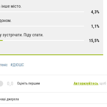
в інше місто.
4,3%
доном.
1,1%
у зустрічати. Піду спати.
15,5%
теніс
#ДЮШС
0,0
Оцініть першим
Авторизуйтесь
, щоб
 наші джерела