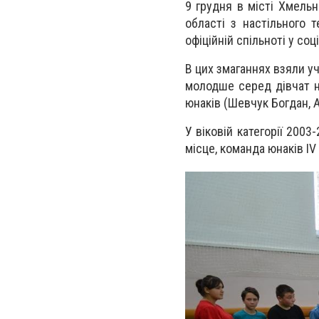
9 грудня в місті Хмель
області з настільного 
офіційній спільноті у со
В цих змаганнях взяли уч
молодше серед дівчат на
юнаків (Шевчук Богдан, А
У віковій категорії 2003
місце, команда юнаків ІV