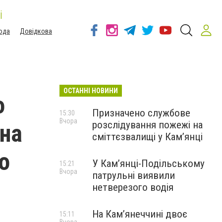
і
ода
Довідкова
ОСТАННІ НОВИНИ
о
Призначено службове
15:30
Вчора
розслідування пожежі на
 на
сміттєзвалищі у Кам’янці
о
У Кам’янці-Подільському
15:21
Вчора
патрульні виявили
нетверезого водія
На Камʼянеччині двоє
15:11