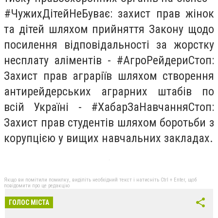
#ЧужихДітейНеБуває: захист прав жінок
та дітей шляхом прийняття Закону щодо
посилення відповідальності за жорстку
несплату аліментів - #АгроРейдериСтоп:
Захист прав аграріїв шляхом створення
антирейдерських аграрних штабів по
всій Україні - #ХабарЗаНавчанняСтоп:
Захист прав студентів шляхом боротьби з
корупцією у вищих навчальних закладах.
Якщо ви помітили помилку, виділіть необхідний текст і натисніть Ctrl + Enter, щоб
повідомити про це редакцію
ГОЛОС МІСТА