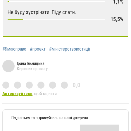
1,1%
Не буду зустрічати. Піду спати.
15,5%
#Ямаюправо
#проект
#міністерствоюстиції
Ірина Ільницька
Керівник проєкту
0,0
Авторизуйтесь
, щоб оцінити
Поділіться та підписуйтесь на наші джерела