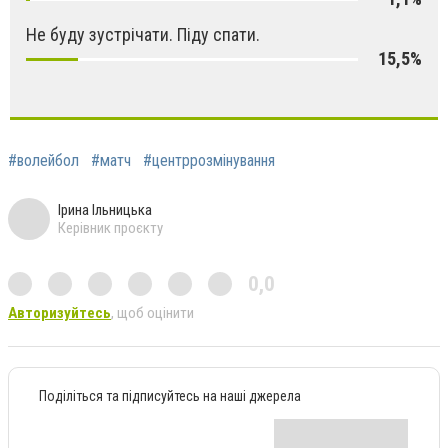
Не буду зустрічати. Піду спати.
15,5%
#волейбол
#матч
#центррозмінування
Ірина Ільницька
Керівник проєкту
0,0
Авторизуйтесь
, щоб оцінити
Поділіться та підписуйтесь на наші джерела