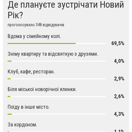
Де плануєте зустрічати Новий
Рік?
проголосувало 348 відвідувачів
Вдома у сімейному колі.
69,5%
Зніму квартиру та відсвяткую з друзями.
4,0%
Клуб, кафе, ресторан.
2,9%
Біля міської новорічної ялинки.
2,6%
Поїду в інше місто.
4,3%
За кордоном.
1,1%