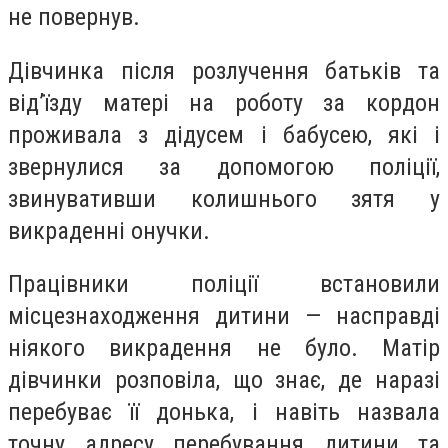
не повернув.
Дівчинка після розлучення батьків та
від’їзду матері на роботу за кордон
проживала з дідусем і бабусею, які і
звернулися за допомогою поліції,
звинувативши колишнього зятя у
викраденні онучки.
Працівники поліції встановили
місцезнаходження дитини — насправді
ніякого викрадення не було. Матір
дівчинки розповіла, що знає, де наразі
перебуває її донька, і навіть назвала
точну адресу перебування дитини та