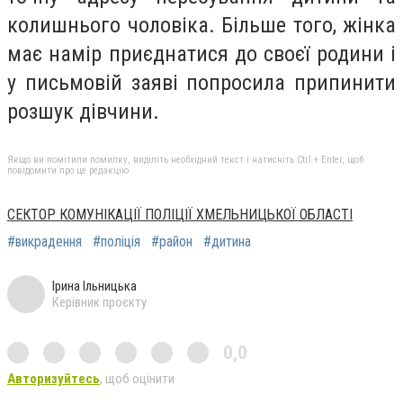
колишнього чоловіка. Більше того, жінка
має намір приєднатися до своєї родини і
у письмовій заяві попросила припинити
розшук дівчини.
Якщо ви помітили помилку, виділіть необхідний текст і натисніть Ctrl + Enter, щоб
повідомити про це редакцію
СЕКТОР КОМУНІКАЦІЇ ПОЛІЦІЇ ХМЕЛЬНИЦЬКОЇ ОБЛАСТІ
#викрадення
#поліція
#район
#дитина
Ірина Ільницька
Керівник проєкту
0,0
Авторизуйтесь
, щоб оцінити