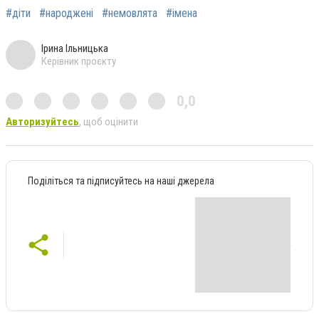
#діти
#народжені
#немовлята
#імена
Ірина Ільницька
Керівник проєкту
0,0
Авторизуйтесь
, щоб оцінити
Поділіться та підписуйтесь на наші джерела