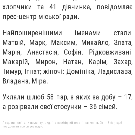
хлопчики та 41 дівчинка, повідомляє
прес-центр міської ради.
Найпоширенішими іменами стали:
Матвій, Марк, Максим, Михайло, Злата,
Марія, Анастасія, Софія. Рідковживані:
Макарій, Мирон, Натан, Карім, Захар,
Тимур, Ігнат; жіночі: Домініка, Ладислава,
Владана, Міра.
Уклали шлюб 58 пар, з яких за добу – 17,
а розірвали свої стосунки – 36 сімей.
Якщо ви помітили помилку, виділіть необхідний текст і натисніть Ctrl + Enter, щоб
повідомити про це редакцію