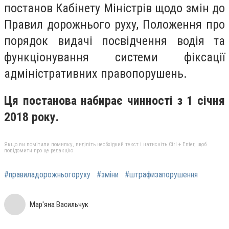
постанов Кабінету Міністрів щодо змін до
Правил дорожнього руху, Положення про
порядок видачі посвідчення водія та
функціонування системи фіксації
адміністративних правопорушень.
Ця постанова набирає чинності з 1 січня
2018 року.
Якщо ви помітили помилку, виділіть необхідний текст і натисніть Ctrl + Enter, щоб
повідомити про це редакцію
#правиладорожньогоруху
#зміни
#штрафизапорушення
Мар'яна Васильчук