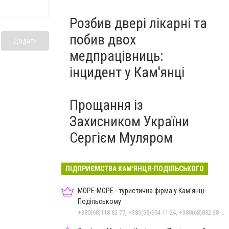
Розбив двері лікарні та
побив двох
Додати
медпрацівниць:
інцидент у Кам'янці
Прощання із
Захисником України
Сергієм Муляром
ПІДПРИЄМСТВА КАМ'ЯНЦЯ-ПОДІЛЬСЬКОГО
МОРЕ-МОРЕ - туристична фірма у Кам’янці-
Подільському
+380(68)118-82-77, +380(98)994-11-24, +380(68)882-38-28