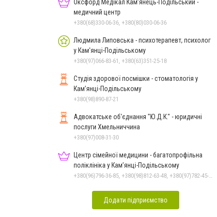
Оксфорд Медікал Кам’янець-Подільський -
медичний центр
+380(68)330-06-36, +380(80)030-06-36
Людмила Липовська - психотерапевт, психолог
у Кам'янці-Подільському
+380(97)066-83-61, +380(63)351-25-18
Студія здорової посмішки - стоматологія у
Кам’янці-Подільському
+380(98)890-87-21
Адвокатське об'єднання "Ю.Д.К." - юридичні
послуги Хмельниччина
+380(97)008-31-30
Центр сімейної медицини - багатопрофільна
поліклініка у Кам’янці-Подільському
+380(96)796-36-85, +380(98)812-63-48, +380(97)782-45-70
Додати підприємство