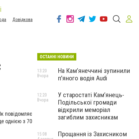
і
ода
Довідкова
ОСТАННІ НОВИНИ
с
На Камʼянеччині зупинили
13:20
Вчора
п'яного водія Audi
У старостаті Кам’янець-
12:20
Вчора
Подільської громади
відкрили меморіал
 Як повідомляє
загиблим захисникам
де однією з 70
Прощання із Захисником
15:08