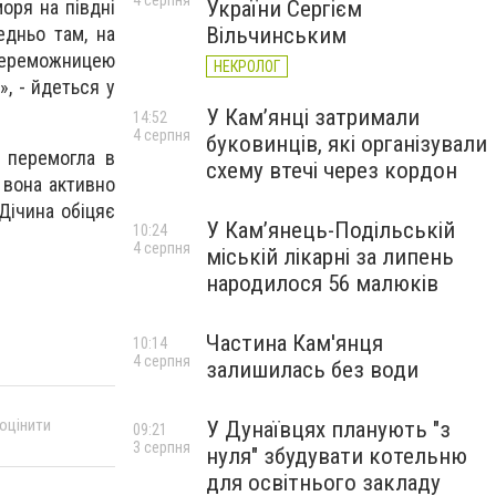
4 серпня
України Сергієм
оря на півдні
Вільчинським
едньо там, на
о переможницею
НЕКРОЛОГ
», - йдеться у
У Кам’янці затримали
14:52
4 серпня
буковинців, які організували
и перемогла в
схему втечі через кордон
 вона активно
 Дічина обіцяє
У Кам’янець-Подільській
10:24
4 серпня
міській лікарні за липень
народилося 56 малюків
Частина Кам'янця
10:14
4 серпня
залишилась без води
 оцінити
У Дунаївцях планують "з
09:21
3 серпня
нуля" збудувати котельню
для освітнього закладу