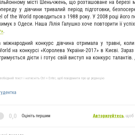
ільйонному місті Шеньчжень, що розташоване на березі м
переду у дівчини тривалий період підготовки, безпосер
el of the World проводиться з 1988 року. У 2008 році йог
кимук з Одеси. Наша Лілія Галушко хоче повторити її успіх
y»
.
а міжнародний конкурс дівчина отримала у травні, кол
World на конкурсі «Королева України-2017» в Києві. Зараз
римується дієти і готує свій виступ на конкурс талантів.
бхідний текст і натисніть Ctrl + Enter, щоб повідомити про це редакцію
тудентка
0,0
Оцініть першим
Авторизуйтесь
, щоб