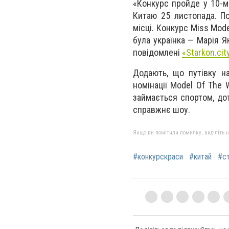
«Конкурс пройде у 10-м
Китаю 25 листопада. По
місці. Конкурс Miss Mod
була українка — Марія Я
повідомлені
«Starkon.cit
Додають, що путівку н
номінації Model Of The 
займається спортом, дот
справжнє шоу.
Якщо ви помітили помилку, виділіть нео
#конкурскраси
#китай
#с