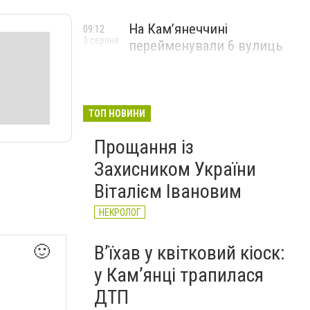
На Камʼянеччині
09:12
3 серпня
перейменували 6 вулиць
ТОП НОВИНИ
Прощання із
Захисником України
Віталієм Івановим
НЕКРОЛОГ
Вʼїхав у квітковий кіоск:
🙂
у Камʼянці трапилася
ДТП