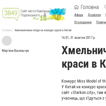
Головна
Афіша
Дозвілля
Оголошення
Поміч
Головна
Хмельничанка поїде на конкурс краси в Китай
16:01, 31 жовтня 2017 р.
Хмельнич
Мар'яна Васильчук
краси в 
Конкурс Miss Model of th
У Китай на конкурс крас
сайт «Starkon.city», там
учасниць, що з’їдуться з 