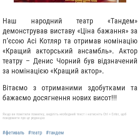
Наш народний театр «Тандем»
демонстрував виставу «Ціна бажання» за
п
’
єсою Асі Котляр та отримав номінацію
«Кращий акторський ансамбль». Актор
театру – Денис Чорний був відзначений
за номінацією «Кращий актор».
Вітаємо з отриманими здобутками та
бажаємо досягнення нових висот!!!
Якщо ви помітили помилку, виділіть необхідний текст і натисніть Ctrl + Enter, щоб
повідомити про це редакцію
#фетиваль
#театр
#тандем