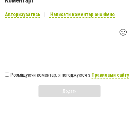
Коментарі
Авторизуватись
Написати коментар анонімно
🙂
Розміщуючи коментар, я погоджуюся з
Правилами сайту
Додати